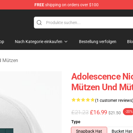
FREE
shipping on orders over $100
Store
op
Nach Kategorie einkaufen
Bestellung verfolgen
Bl
d Mützen
Adolescence Ni
Mützen Und Mü
(1 customer reviews
£21.23
£16.99
-20%
$21.50
Type
Snapback Hat
Bucket Hat