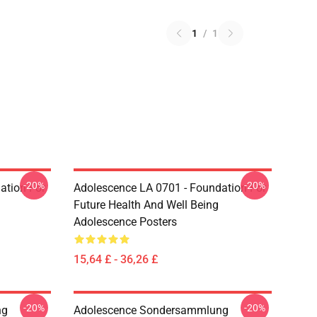
1
/
1
-20%
-20%
ation For
Adolescence LA 0701 - Foundation For
Future Health And Well Being
Adolescence Posters
15,64 £ - 36,26 £
-20%
-20%
ng
Adolescence Sondersammlung