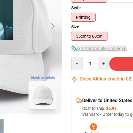
Style
Printing
Size
56cm to 60cm
Größentabelle anzeigen
Quantity
blank template
Diese Aktion endet in
02
Deliver to United States
Cost to ship:
$6.99
Standard - Order today to g