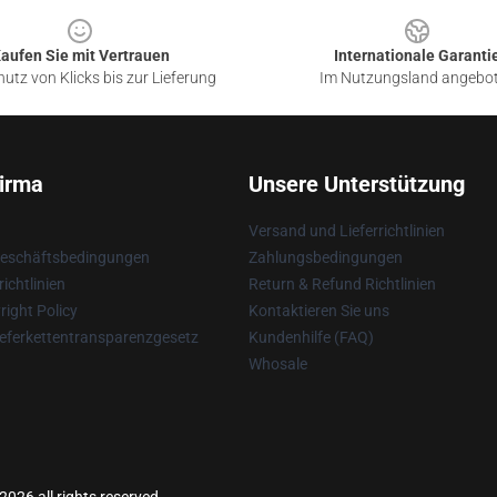
aufen Sie mit Vertrauen
Internationale Garanti
utz von Klicks bis zur Lieferung
Im Nutzungsland angebo
irma
Unsere Unterstützung
Versand und Lieferrichtlinien
Geschäftsbedingungen
Zahlungsbedingungen
ichtlinien
Return & Refund Richtlinien
ight Policy
Kontaktieren Sie uns
eferkettentransparenzgesetz
Kundenhilfe (FAQ)
Whosale