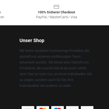
e
100% Sicherer Checkout
ten
PayPal / MasterCard / Visa
Unser Shop
Wir bieten qualitativ hochwertige Produkte, die
speziell von unserem erstklassigen Team
entwickelt werden. Wir bieten eine Vielzahl von
Produkten, die sowohl stilvoll als auch schön
sind. Dies ist nicht nur, um Ihren individuellen Stil
zu zeigen, sondern auch für Sie, Ihre
Individualität mit anderen zu teilen.