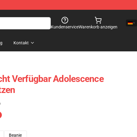
Kundenservice
Warenkorb anzeigen
og
Kontakt
cht Verfügbar Adolescence
tzen
)
Beanie