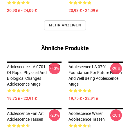
20,93 £ - 24,09 £
20,93 £ - 24,09 £
MEHR ANZEIGEN
Ähnliche Produkte
Adolescence LA 0701 - Period
Adolescence LA 0701 -
-20%
-20%
Of Rapid Physical And
Foundation For Future Health
Biological Changes
And Well Being Adolescence
Adolescence Mugs
Mugs
19,75 £ - 22,91 £
19,75 £ - 22,91 £
Adolescence Fan Art
Adolescence Waren
-20%
-20%
Adolescence Tassen
Adolescence Tassen