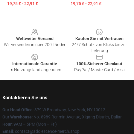
19,75 £ - 22,91 £
19,75 £ - 22,91 £
Footer
Weltweiter Versand
Kaufen Sie mit Vertrauen
Wir versenden in über 200 Länder
24/7 Schutz von Klicks bis zur
Lieferung
Internationale Garantie
100% Sicherer Checkout
Im Nutzungsland angeboten
PayPal / MasterCard / Visa
Kontaktieren Sie uns
Our Head Office
: 379 W Broadway, New York, NY 10012
Our Warehouse
: No. 8989 Renmin Avenue, Xigang District, Dalian
Hour
: 9AM – 5PM (Mon – Fri)
Email
: contact@adolescence-merch.shop