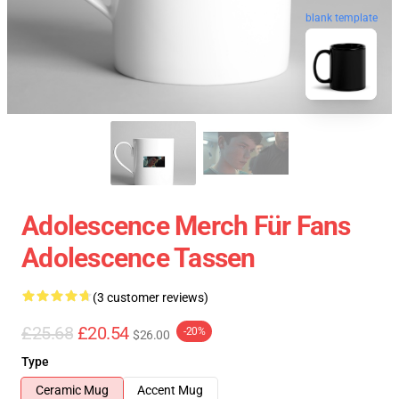
blank template
Adolescence Merch Für Fans
Adolescence Tassen
(3 customer reviews)
£25.68
£20.54
-20%
$26.00
Type
Ceramic Mug
Accent Mug