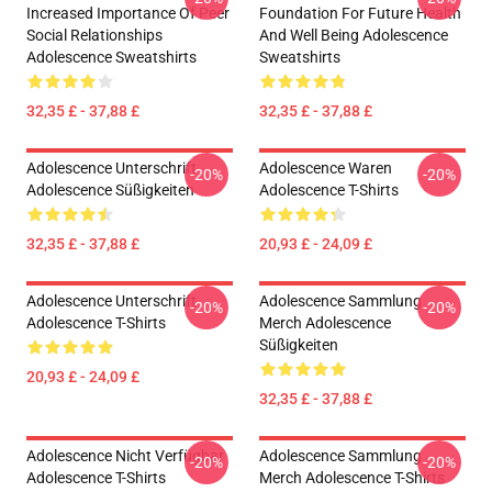
Increased Importance Of Peer
Foundation For Future Health
Social Relationships
And Well Being Adolescence
Adolescence Sweatshirts
Sweatshirts
32,35 £ - 37,88 £
32,35 £ - 37,88 £
Adolescence Unterschrift
Adolescence Waren
-20%
-20%
Adolescence Süßigkeiten
Adolescence T-Shirts
32,35 £ - 37,88 £
20,93 £ - 24,09 £
Adolescence Unterschrift
Adolescence Sammlung
-20%
-20%
Adolescence T-Shirts
Merch Adolescence
Süßigkeiten
20,93 £ - 24,09 £
32,35 £ - 37,88 £
Adolescence Nicht Verfügbar
Adolescence Sammlung
-20%
-20%
Adolescence T-Shirts
Merch Adolescence T-Shirts