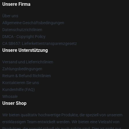
Unsere Firma
Über uns
Allgemeine Geschäftsbedingungen
Datenschutzrichtlinien
DMCA - Copyright Policy
CA SB657: Lieferkettentransparenzgesetz
Unsere Unterstützung
Versand und Lieferrichtlinien
Zahlungsbedingungen
Return & Refund Richtlinien
Kontaktieren Sie uns
Kundenhilfe (FAQ)
Whosale
Unser Shop
Wir bieten qualitativ hochwertige Produkte, die speziell von unserem
erstklassigen Team entwickelt werden. Wir bieten eine Vielzahl von
Produkten, die sowohl stilvoll als auch schön sind. Dies ist nicht nur,