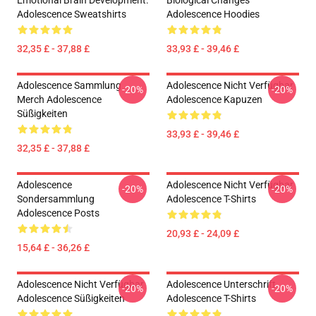
Emotional Brain Development.
Biological Changes
Adolescence Sweatshirts
Adolescence Hoodies
32,35 £ - 37,88 £
33,93 £ - 39,46 £
Adolescence Sammlung
Adolescence Nicht Verfügbar
-20%
-20%
Merch Adolescence
Adolescence Kapuzen
Süßigkeiten
33,93 £ - 39,46 £
32,35 £ - 37,88 £
Adolescence
Adolescence Nicht Verfügbar
-20%
-20%
Sondersammlung
Adolescence T-Shirts
Adolescence Posts
20,93 £ - 24,09 £
15,64 £ - 36,26 £
Adolescence Nicht Verfügbar
Adolescence Unterschrift
-20%
-20%
Adolescence Süßigkeiten
Adolescence T-Shirts