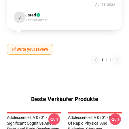
Apr 18, 2025
Jared
J
Verified owner
Write your review
1
/
1
Beste Verkäufer Produkte
Adolescence LA 0701 -
Adolescence LA 0701 - Period
-20%
-20%
Significant Cognitive And
Of Rapid Physical And