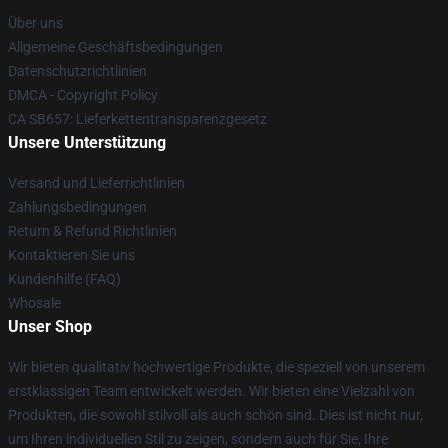
Über uns
Allgemeine Geschäftsbedingungen
Datenschutzrichtlinien
DMCA - Copyright Policy
CA SB657: Lieferkettentransparenzgesetz
Unsere Unterstützung
Versand und Lieferrichtlinien
Zahlungsbedingungen
Return & Refund Richtlinien
Kontaktieren Sie uns
Kundenhilfe (FAQ)
Whosale
Unser Shop
Wir bieten qualitativ hochwertige Produkte, die speziell von unserem
erstklassigen Team entwickelt werden. Wir bieten eine Vielzahl von
Produkten, die sowohl stilvoll als auch schön sind. Dies ist nicht nur,
um Ihren individuellen Stil zu zeigen, sondern auch für Sie, Ihre