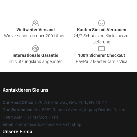
Footer
Weltweiter Versand
Kaufen Sie mit Vertrauen
Wir versenden in über 200 Länder
24/7 Schutz von Klicks bis zur
Lieferung
Internationale Garantie
100% Sicherer Checkout
Im Nutzungsland angeboten
PayPal / MasterCard / Visa
Kontaktieren Sie uns
Our Head Office
: 379 W Broadway, New York, NY 10012
Our Warehouse
: No. 8989 Renmin Avenue, Xigang District, Dalian
Hour
: 9AM – 5PM (Mon – Fri)
Email
: contact@adolescence-merch.shop
Unsere Firma