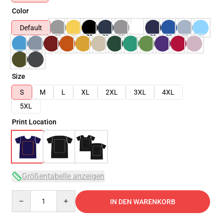
Color
Default
Size
S
M
L
XL
2XL
3XL
4XL
5XL
Print Location
Größentabelle anzeigen
Quantity
IN DEN WARENKORB