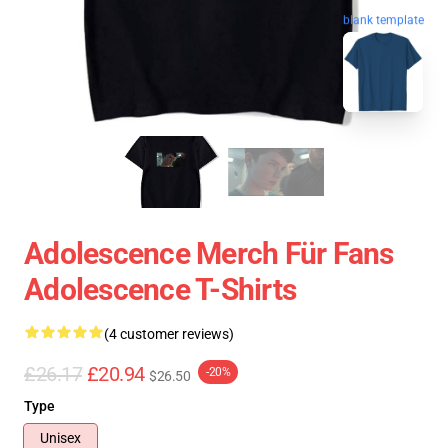
blank template
Adolescence Merch Für Fans
Adolescence T-Shirts
(4 customer reviews)
£26.17
£20.94
-20%
$26.50
Type
Unisex