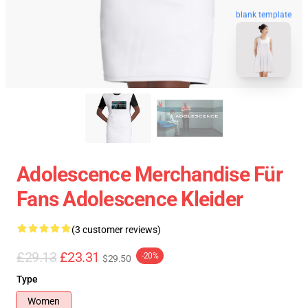
blank template
Adolescence Merchandise Für
Fans Adolescence Kleider
(3 customer reviews)
£29.13
£23.31
-20%
$29.50
Type
Women