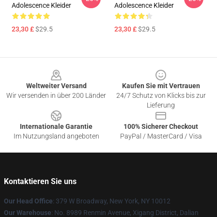
Adolescence Kleider
Adolescence Kleider
23,30 £
$29.5
23,30 £
$29.5
Footer
Weltweiter Versand
Kaufen Sie mit Vertrauen
Wir versenden in über 200 Länder
24/7 Schutz von Klicks bis zur
Lieferung
Internationale Garantie
100% Sicherer Checkout
Im Nutzungsland angeboten
PayPal / MasterCard / Visa
Kontaktieren Sie uns
Our Head Office
: 379 W Broadway, New York, NY 10012
Our Warehouse
: No. 8989 Renmin Avenue, Xigang District, Dalian