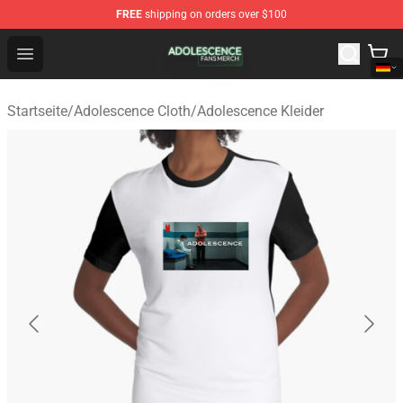
FREE
shipping on orders over $100
Adolescence Shop - Official Adolescence Merchandise St
Open menu
Startseite
/
Adolescence Cloth
/
Adolescence Kleider