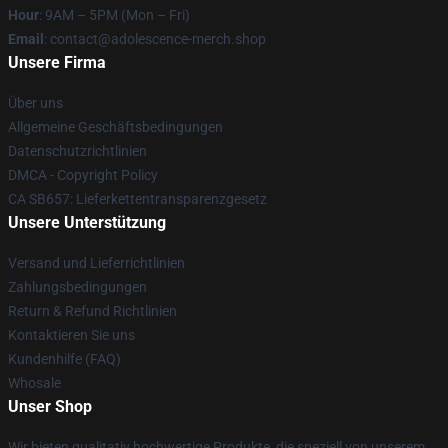
Hour
: 9AM – 5PM (Mon – Fri)
Email
: contact@adolescence-merch.shop
Unsere Firma
Über uns
Allgemeine Geschäftsbedingungen
Datenschutzrichtlinien
DMCA - Copyright Policy
CA SB657: Lieferkettentransparenzgesetz
Unsere Unterstützung
Versand und Lieferrichtlinien
Zahlungsbedingungen
Return & Refund Richtlinien
Kontaktieren Sie uns
Kundenhilfe (FAQ)
Whosale
Unser Shop
Wir bieten qualitativ hochwertige Produkte, die speziell von unserem