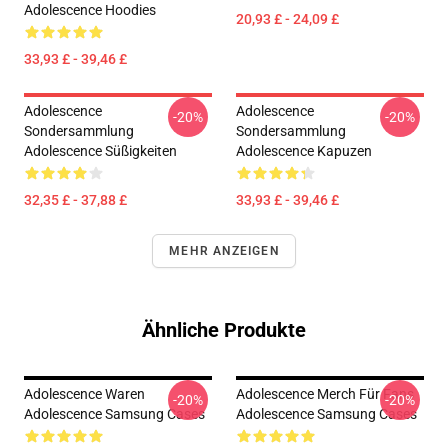
Adolescence Hoodies
20,93 £ - 24,09 £
33,93 £ - 39,46 £
Adolescence
Adolescence
-20%
-20%
Sondersammlung
Sondersammlung
Adolescence Süßigkeiten
Adolescence Kapuzen
32,35 £ - 37,88 £
33,93 £ - 39,46 £
MEHR ANZEIGEN
Ähnliche Produkte
Adolescence Waren
Adolescence Merch Für Fans
-20%
-20%
Adolescence Samsung Cases
Adolescence Samsung Cases