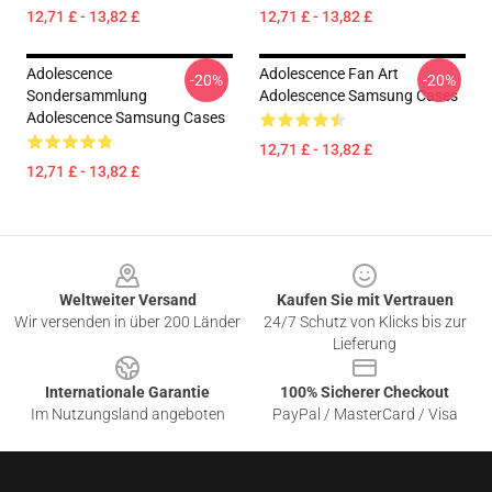
12,71 £ - 13,82 £
12,71 £ - 13,82 £
Adolescence
Adolescence Fan Art
-20%
-20%
Sondersammlung
Adolescence Samsung Cases
Adolescence Samsung Cases
12,71 £ - 13,82 £
12,71 £ - 13,82 £
Footer
Weltweiter Versand
Kaufen Sie mit Vertrauen
Wir versenden in über 200 Länder
24/7 Schutz von Klicks bis zur
Lieferung
Internationale Garantie
100% Sicherer Checkout
Im Nutzungsland angeboten
PayPal / MasterCard / Visa