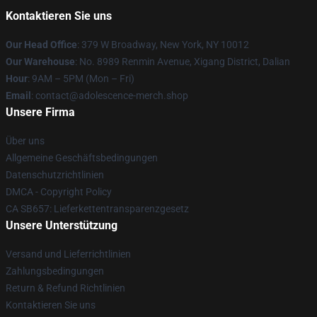
Kontaktieren Sie uns
Our Head Office
: 379 W Broadway, New York, NY 10012
Our Warehouse
: No. 8989 Renmin Avenue, Xigang District, Dalian
Hour
: 9AM – 5PM (Mon – Fri)
Email
: contact@adolescence-merch.shop
Unsere Firma
Über uns
Allgemeine Geschäftsbedingungen
Datenschutzrichtlinien
DMCA - Copyright Policy
CA SB657: Lieferkettentransparenzgesetz
Unsere Unterstützung
Versand und Lieferrichtlinien
Zahlungsbedingungen
Return & Refund Richtlinien
Kontaktieren Sie uns