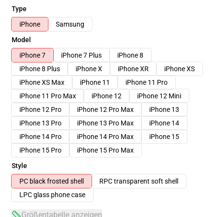
Type
iPhone
Samsung
Model
iPhone 7
iPhone 7 Plus
iPhone 8
iPhone 8 Plus
iPhone X
iPhone XR
iPhone XS
iPhone XS Max
iPhone 11
iPhone 11 Pro
iPhone 11 Pro Max
iPhone 12
iPhone 12 Mini
iPhone 12 Pro
iPhone 12 Pro Max
iPhone 13
iPhone 13 Pro
iPhone 13 Pro Max
iPhone 14
iPhone 14 Pro
iPhone 14 Pro Max
iPhone 15
iPhone 15 Pro
iPhone 15 Pro Max
Style
PC black frosted shell
RPC transparent soft shell
LPC glass phone case
Größentabelle anzeigen