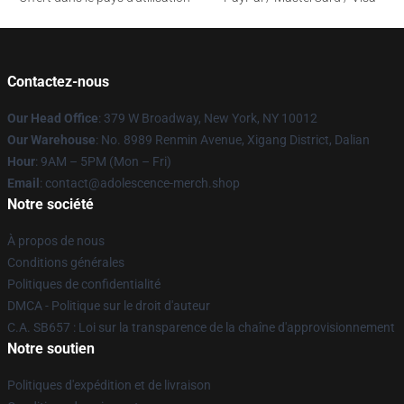
Contactez-nous
Our Head Office
: 379 W Broadway, New York, NY 10012
Our Warehouse
: No. 8989 Renmin Avenue, Xigang District, Dalian
Hour
: 9AM – 5PM (Mon – Fri)
Email
: contact@adolescence-merch.shop
Notre société
À propos de nous
Conditions générales
Politiques de confidentialité
DMCA - Politique sur le droit d'auteur
C.A. SB657 : Loi sur la transparence de la chaîne d'approvisionnement
Notre soutien
Politiques d'expédition et de livraison