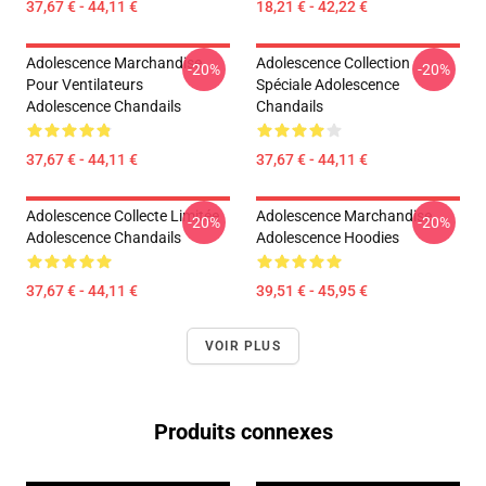
37,67 € - 44,11 €
18,21 € - 42,22 €
Adolescence Marchandise
Adolescence Collection
-20%
-20%
Pour Ventilateurs
Spéciale Adolescence
Adolescence Chandails
Chandails
37,67 € - 44,11 €
37,67 € - 44,11 €
Adolescence Collecte Limitée
Adolescence Marchandise
-20%
-20%
Adolescence Chandails
Adolescence Hoodies
37,67 € - 44,11 €
39,51 € - 45,95 €
VOIR PLUS
Produits connexes