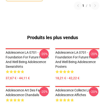
1
/
1
Produits les plus vendus
Adolescence LA 0701 -
Adolescence LA 0701 -
-20%
-20%
Foundation For Future Health
Foundation For Future Health
And Well Being Adolescence
And Well Being Adolescence
Sweatshirts
Posters
37,67 € - 44,11 €
18,21 € - 42,22 €
Adolescence Art Des Fans
Adolescence Collecte Limitée
-20%
-20%
Adolescence Chandails
Adolescence Affiches