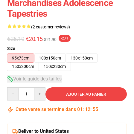
Marchandises Adolescence
Tapestries
(2 customer reviews)
€25.19
€20.15
-20%
$21.90
Size
95x73cm
100x150cm
130x150cm
150x200cm
150x230cm
Voir le guide des tailles
Quantity
AJOUTER AU PANIER
Cette vente se termine dans
01
:
12
:
55
Deliver to United States