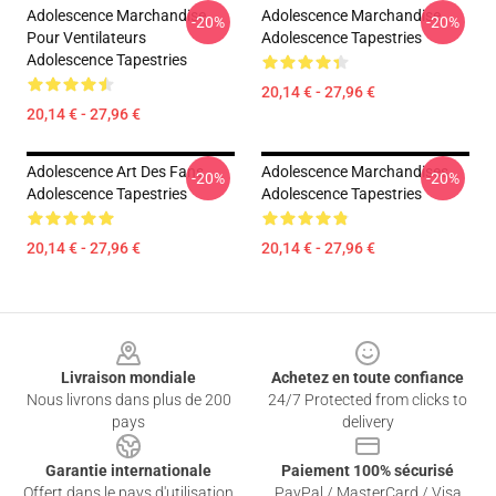
Adolescence Marchandise
Adolescence Marchandise
-20%
-20%
Pour Ventilateurs
Adolescence Tapestries
Adolescence Tapestries
20,14 € - 27,96 €
20,14 € - 27,96 €
Adolescence Art Des Fans
Adolescence Marchandises
-20%
-20%
Adolescence Tapestries
Adolescence Tapestries
20,14 € - 27,96 €
20,14 € - 27,96 €
Footer
Livraison mondiale
Achetez en toute confiance
Nous livrons dans plus de 200
24/7 Protected from clicks to
pays
delivery
Garantie internationale
Paiement 100% sécurisé
Offert dans le pays d'utilisation
PayPal / MasterCard / Visa