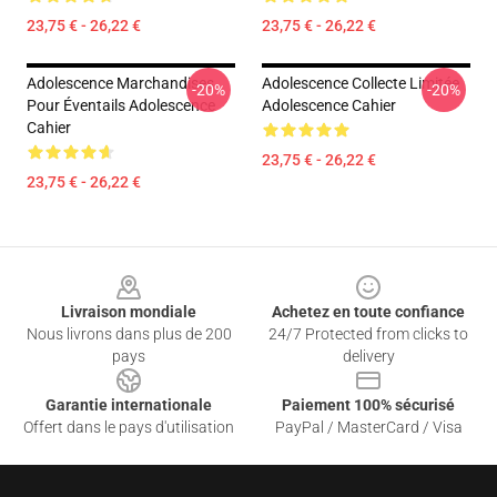
23,75 € - 26,22 €
23,75 € - 26,22 €
Adolescence Marchandises
Adolescence Collecte Limitée
-20%
-20%
Pour Éventails Adolescence
Adolescence Cahier
Cahier
23,75 € - 26,22 €
23,75 € - 26,22 €
Footer
Livraison mondiale
Achetez en toute confiance
Nous livrons dans plus de 200
24/7 Protected from clicks to
pays
delivery
Garantie internationale
Paiement 100% sécurisé
Offert dans le pays d'utilisation
PayPal / MasterCard / Visa