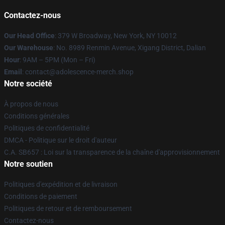
Contactez-nous
Our Head Office
: 379 W Broadway, New York, NY 10012
Our Warehouse
: No. 8989 Renmin Avenue, Xigang District, Dalian
Hour
: 9AM – 5PM (Mon – Fri)
Email
: contact@adolescence-merch.shop
Notre société
À propos de nous
Conditions générales
Politiques de confidentialité
DMCA - Politique sur le droit d'auteur
C.A. SB657 : Loi sur la transparence de la chaîne d'approvisionnement
Notre soutien
Politiques d'expédition et de livraison
Conditions de paiement
Politiques de retour et de remboursement
Contactez-nous