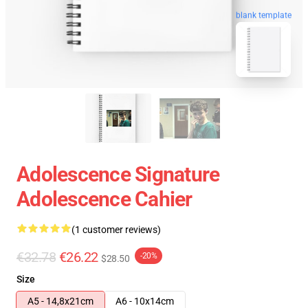
blank template
Adolescence Signature
Adolescence Cahier
(1 customer reviews)
€32.78
€26.22
-20%
$28.50
Size
A5 - 14,8x21cm
A6 - 10x14cm