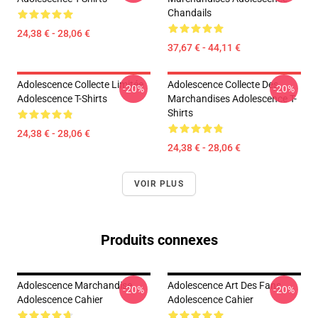
Chandails
24,38 € - 28,06 €
37,67 € - 44,11 €
Adolescence Collecte Limitée
Adolescence Collecte Des
-20%
-20%
Adolescence T-Shirts
Marchandises Adolescence T-
Shirts
24,38 € - 28,06 €
24,38 € - 28,06 €
VOIR PLUS
Produits connexes
Adolescence Marchandise
Adolescence Art Des Fans
-20%
-20%
Adolescence Cahier
Adolescence Cahier