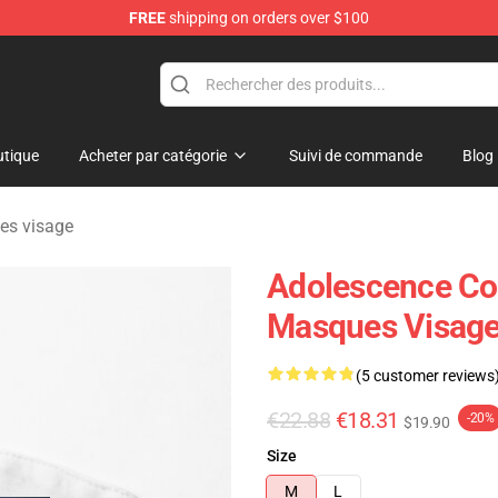
FREE
shipping on orders over $100
Store
tique
Acheter par catégorie
Suivi de commande
Blog
es visage
Adolescence Col
Masques Visag
(5 customer reviews
€22.88
€18.31
-20%
$19.90
Size
M
L