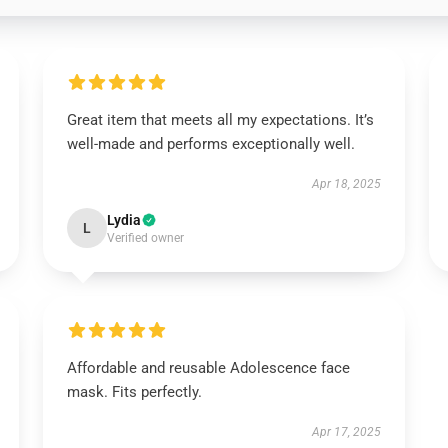
Great item that meets all my expectations. It’s
well-made and performs exceptionally well.
Apr 18, 2025
Lydia
L
Verified owner
Affordable and reusable Adolescence face
mask. Fits perfectly.
Apr 17, 2025