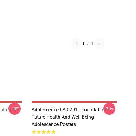
1
/
1
-20%
-20%
ation For
Adolescence LA 0701 - Foundation For
Future Health And Well Being
Adolescence Posters