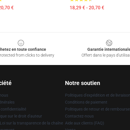
20,70 €
18,29 € - 20,70 €
hetez en toute confiance
Garantie international
otected from clicks to delivery
Offert dans le pays d'utilisa
ciété
Notre soutien
 nous
Politiques d'expédition et de livraiso
énérales
Conditions de paiement
 confidentialité
Politiques de retour et de rembours
que sur le droit d'auteur
Contactez-nous
Loi sur la transparence de la chaîne
Aide aux clients (FAQ)