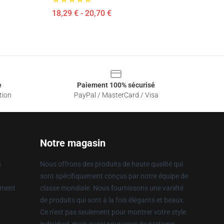
18,29 € - 20,70 €
e
Paiement 100% sécurisé
tion
PayPal / MasterCard / Visa
Notre magasin
n
Nous offrons des produits de haute qualité qui
sont spécifiquement conçus par notre équipe de
ement
classe mondiale. Nous fournissons une variété
de produits qui sont à la fois élégants et beaux.
Ce n'est pas seulement pour montrer votre style