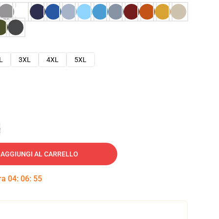
L
3XL
4XL
5XL
e
AGGIUNGI AL CARRELLO
tra
04
:
06
:
54