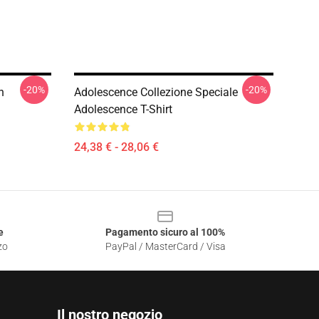
-20%
-20%
h
Adolescence Collezione Speciale
Adolescence T-Shirt
24,38 € - 28,06 €
e
Pagamento sicuro al 100%
zo
PayPal / MasterCard / Visa
Il nostro negozio