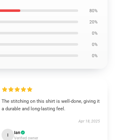
80%
20%
0%
0%
0%
The stitching on this shirt is well-done, giving it
a durable and long-lasting feel.
Apr 18, 2025
Ian
I
Verified owner