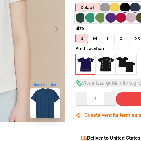
Default
Size
S
M
L
XL
2X
Print Location
Visualizza guida alle tagli
blank template
Quantity
Questa vendita termina 
Deliver to United States