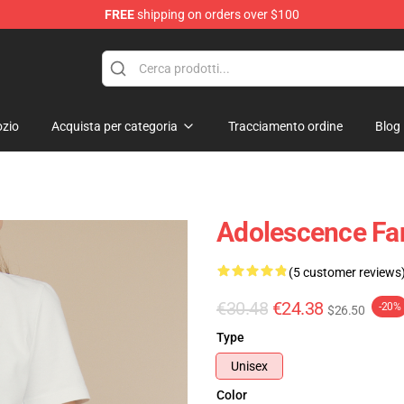
FREE
shipping on orders over $100
Store
zio
Acquista per categoria
Tracciamento ordine
Blog
Adolescence Fan
(5 customer reviews
€30.48
€24.38
-20%
$26.50
Type
Unisex
Color