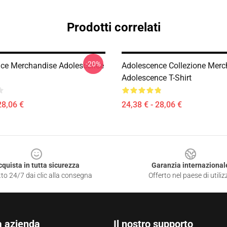
Prodotti correlati
-20%
ce Merchandise Adolescence
Adolescence Collezione Merc
Adolescence T-Shirt
28,06 €
24,38 € - 28,06 €
cquista in tutta sicurezza
Garanzia internazional
to 24/7 dai clic alla consegna
Offerto nel paese di utiliz
a azienda
Il nostro supporto