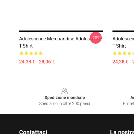
-20%
Adolescence Merchandise Adolescence
Adolescen
T-Shirt
T-Shirt
24,38 € - 28,06 €
24,38 € - 
Footer
Spedizione mondiale
A
Spediamo in oltre 200 paesi
Protet
Contattaci
La nostr