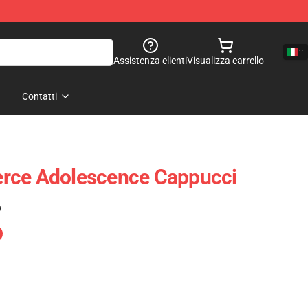
Assistenza clienti
Visualizza carrello
Contatti
rce Adolescence Cappucci
)