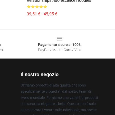
Relationships Adolescence Hoodies
39,51 € - 45,95 €
e
Pagamento sicuro al 100%
zo
PayPal / MasterCard / Visa
Il nostro negozio
Offriamo prodotti di alta qualità che sono
specificamente progettati dal nostro team di
livello mondiale. Forniamo una varietà di prodotti
che sono sia elegante e bella. Questo non è solo
per mostrare il vostro stile individuale, ma anche