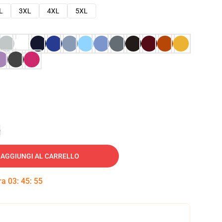
L
3XL
4XL
5XL
e
AGGIUNGI AL CARRELLO
tra
03
:
45
:
54