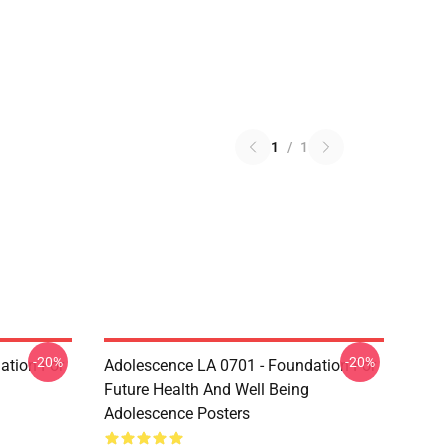
1
/
1
-20%
-20%
ation For
Adolescence LA 0701 - Foundation For
Future Health And Well Being
Adolescence Posters