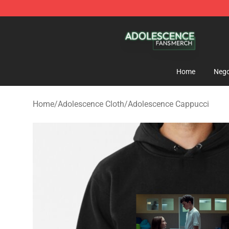
Adolescence Shop - Official Adolescence Merchandise 
Home
Nego
Home
/
Adolescence Cloth
/
Adolescence Cappucci