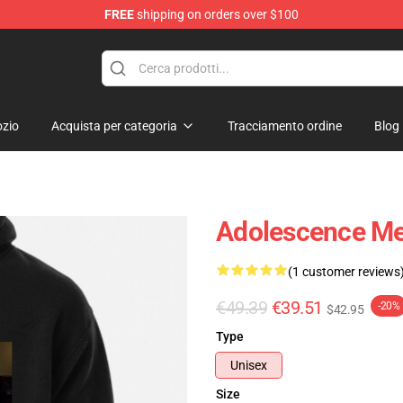
FREE
shipping on orders over $100
Store
zio
Acquista per categoria
Tracciamento ordine
Blog
Adolescence Me
(1 customer reviews
€49.39
€39.51
-20%
$42.95
Type
Unisex
Size