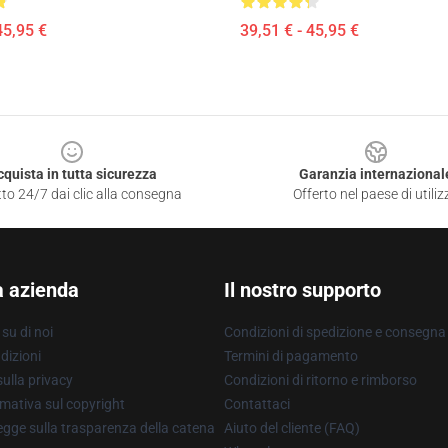
45,95 €
39,51 € - 45,95 €
cquista in tutta sicurezza
Garanzia internazional
to 24/7 dai clic alla consegna
Offerto nel paese di utiliz
a azienda
Il nostro supporto
su di noi
Condizioni di spedizione e consegna
dizioni
Termini di pagamento
ulla privacy
Condizioni di ritorno e rimborso
mativa sul copyright
Contattaci
gge sulla trasparenza della catena
Aiuto del cliente (FAQ)