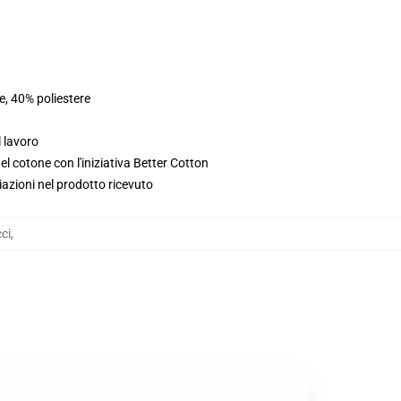
e, 40% poliestere
l lavoro
l cotone con l'iniziativa Better Cotton
iazioni nel prodotto ricevuto
ci
,