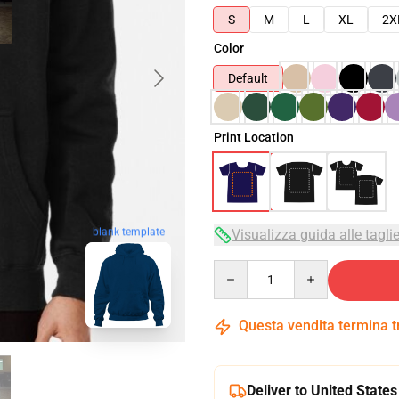
S
M
L
XL
2X
Color
Default
Print Location
blank template
Visualizza guida alle tagli
Quantity
Questa vendita termina 
Deliver to United States