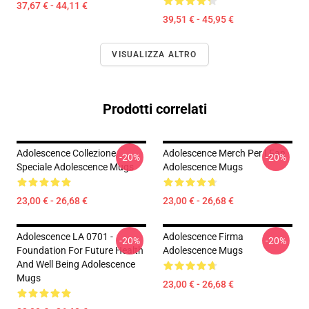
37,67 € - 44,11 €
39,51 € - 45,95 €
VISUALIZZA ALTRO
Prodotti correlati
Adolescence Collezione
Adolescence Merch Per I Fan
-20%
-20%
Speciale Adolescence Mugs
Adolescence Mugs
23,00 € - 26,68 €
23,00 € - 26,68 €
Adolescence LA 0701 -
Adolescence Firma
-20%
-20%
Foundation For Future Health
Adolescence Mugs
And Well Being Adolescence
Mugs
23,00 € - 26,68 €