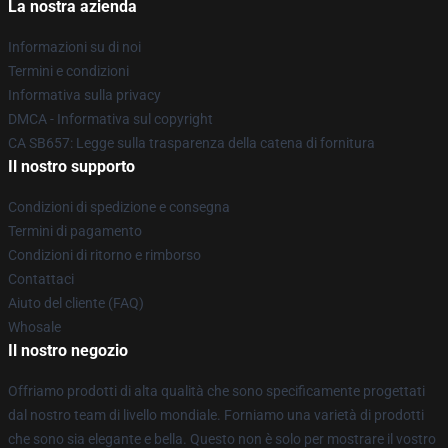
La nostra azienda
Informazioni su di noi
Termini e condizioni
Informativa sulla privacy
DMCA - Informativa sul copyright
CA SB657: Legge sulla trasparenza della catena di fornitura
Il nostro supporto
Condizioni di spedizione e consegna
Termini di pagamento
Condizioni di ritorno e rimborso
Contattaci
Aiuto del cliente (FAQ)
Whosale
Il nostro negozio
Offriamo prodotti di alta qualità che sono specificamente progettati
dal nostro team di livello mondiale. Forniamo una varietà di prodotti
che sono sia elegante e bella. Questo non è solo per mostrare il vostro