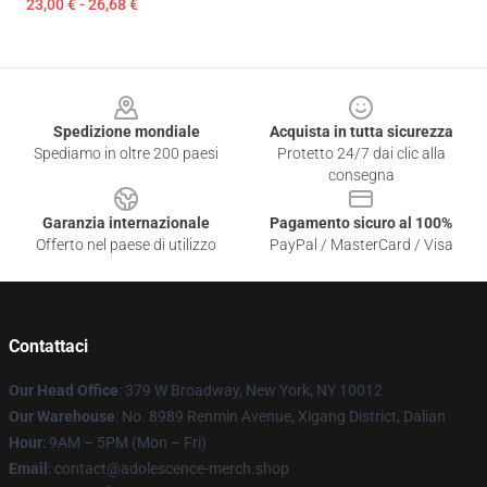
23,00 € - 26,68 €
Footer
Spedizione mondiale
Acquista in tutta sicurezza
Spediamo in oltre 200 paesi
Protetto 24/7 dai clic alla
consegna
Garanzia internazionale
Pagamento sicuro al 100%
Offerto nel paese di utilizzo
PayPal / MasterCard / Visa
Contattaci
Our Head Office
: 379 W Broadway, New York, NY 10012
Our Warehouse
: No. 8989 Renmin Avenue, Xigang District, Dalian
Hour
: 9AM – 5PM (Mon – Fri)
Email
: contact@adolescence-merch.shop