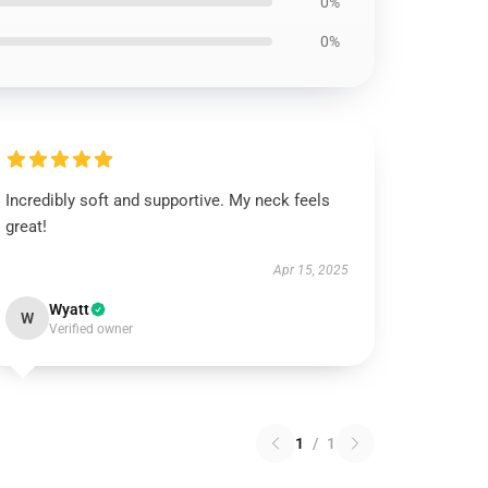
0%
0%
Incredibly soft and supportive. My neck feels
great!
Apr 15, 2025
Wyatt
W
Verified owner
1
/
1