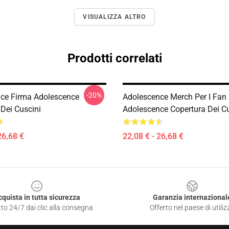
VISUALIZZA ALTRO
Prodotti correlati
-20%
ce Firma Adolescence
Adolescence Merch Per I Fan
 Dei Cuscini
Adolescence Copertura Dei Cu
26,68 €
22,08 € - 26,68 €
cquista in tutta sicurezza
Garanzia internazional
to 24/7 dai clic alla consegna
Offerto nel paese di utiliz