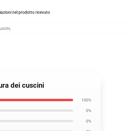
iazioni nel prodotto ricevuto
uscini
,
ra dei cuscini
100%
0%
0%