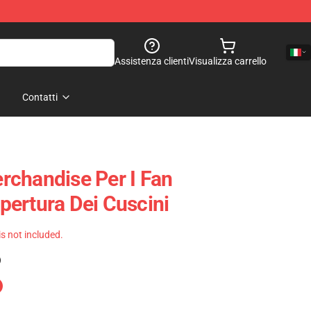
Assistenza clienti
Visualizza carrello
Contatti
chandise Per I Fan
ertura Dei Cuscini
 is not included.
)