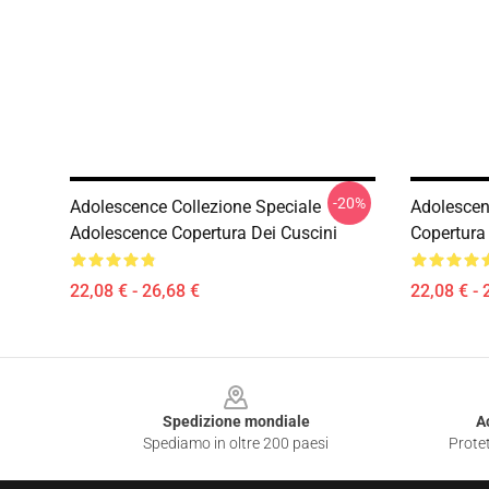
-20%
Adolescence Collezione Speciale
Adolescen
Adolescence Copertura Dei Cuscini
Copertura
22,08 € - 26,68 €
22,08 € - 
Footer
Spedizione mondiale
A
Spediamo in oltre 200 paesi
Protet