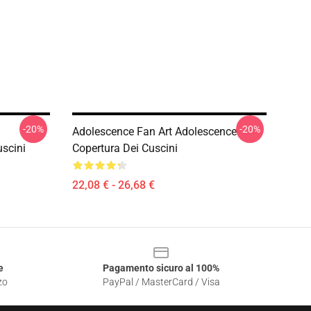
-20%
-20%
Adolescence Fan Art Adolescence
scini
Copertura Dei Cuscini
22,08 € - 26,68 €
e
Pagamento sicuro al 100%
zo
PayPal / MasterCard / Visa