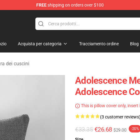
FREE
shipping on orders over $100
Store
zio
Acquista per categoria
Tracciamento ordine
Blog
a dei cuscini
Adolescence Mer
Adolescence Cop
This is pillow cover only, insert
(3 customer reviews
€33.35
€26.68
-20%
$29.00
Size