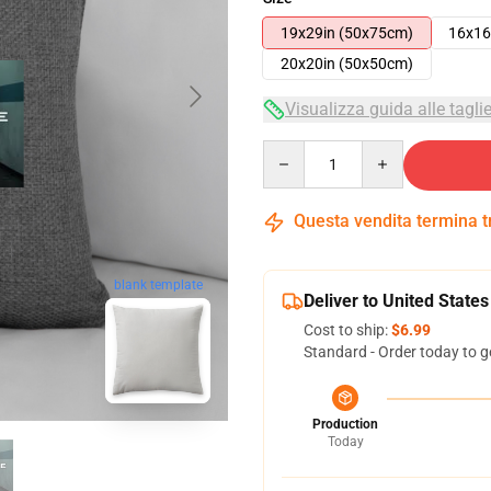
19x29in (50x75cm)
16x16
20x20in (50x50cm)
Visualizza guida alle tagli
Quantity
Questa vendita termina 
blank template
Deliver to United States
Cost to ship:
$6.99
Standard - Order today to g
Production
Today