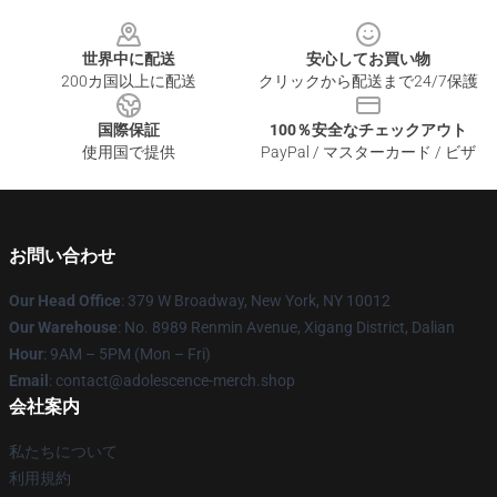
Footer
世界中に配送
安心してお買い物
200カ国以上に配送
クリックから配送まで24/7保護
国際保証
100％安全なチェックアウト
使用国で提供
PayPal / マスターカード / ビザ
お問い合わせ
Our Head Office
: 379 W Broadway, New York, NY 10012
Our Warehouse
: No. 8989 Renmin Avenue, Xigang District, Dalian
Hour
: 9AM – 5PM (Mon – Fri)
Email
: contact@adolescence-merch.shop
会社案内
私たちについて
利用規約