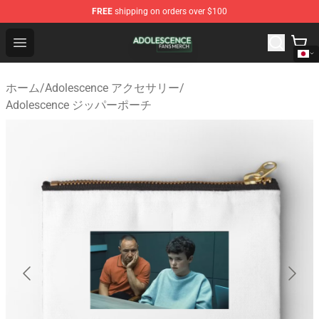
FREE
shipping on orders over $100
Adolescence Shop - Official Adolescence Merchandise St
Open menu
ホーム
/
Adolescence アクセサリー
/
Adolescence ジッパーポーチ