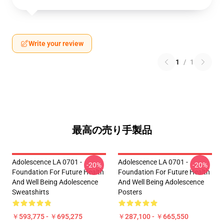
Write your review
1
/
1
最高の売り手製品
Adolescence LA 0701 -
Adolescence LA 0701 -
-20%
-20%
Foundation For Future Health
Foundation For Future Health
And Well Being Adolescence
And Well Being Adolescence
Sweatshirts
Posters
￥593,775 - ￥695,275
￥287,100 - ￥665,550