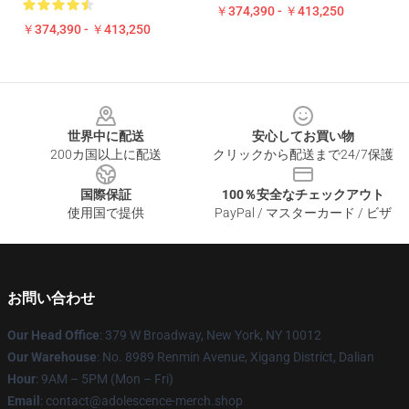
￥374,390 - ￥413,250
￥374,390 - ￥413,250
Footer
世界中に配送
安心してお買い物
200カ国以上に配送
クリックから配送まで24/7保護
国際保証
100％安全なチェックアウト
使用国で提供
PayPal / マスターカード / ビザ
お問い合わせ
Our Head Office
: 379 W Broadway, New York, NY 10012
Our Warehouse
: No. 8989 Renmin Avenue, Xigang District, Dalian
Hour
: 9AM – 5PM (Mon – Fri)
Email
: contact@adolescence-merch.shop