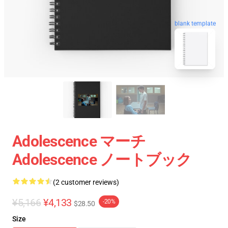
blank template
Adolescence マーチ
Adolescence ノートブック
(2 customer reviews)
¥5,166
¥4,133
-20%
$28.50
Size