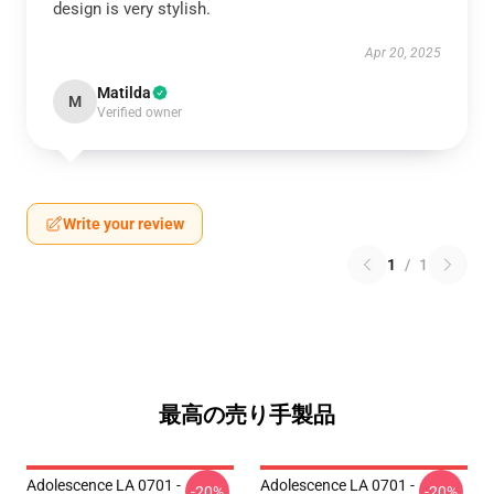
design is very stylish.
Apr 20, 2025
Matilda
M
Verified owner
Write your review
1
/
1
最高の売り手製品
Adolescence LA 0701 -
Adolescence LA 0701 -
-20%
-20%