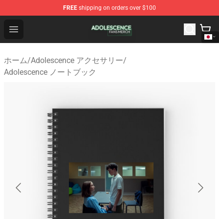
FREE
shipping on orders over $100
Adolescence Shop - Official Adolescence Merchandise St
Open menu
ホーム
/
Adolescence アクセサリー
/
Adolescence ノートブック