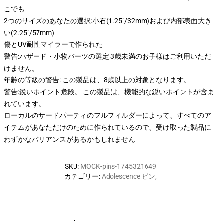
こでも
2つのサイズのあなたの選択:小石(1.25"/32mm)および内部表面大き
い(2.25"/57mm)
傷とUV耐性マイラーで作られた
警告:ハザード・小物パーツの選定 3歳未満のお子様はご利用いただ
けません。
年齢の等級の警告: この製品は、8歳以上の対象となります。
警告:鋭いポイント危険。 この製品は、機能的な鋭いポイントが含ま
れています。
ローカルのサードパーティのフルフィルダーによって、すべてのア
イテムがあなただけのために作られているので、受け取った製品に
わずかなバリアンスがあるかもしれません
SKU
:
MOCK-pins-1745321649
カテゴリー
:
Adolescence ピン
,