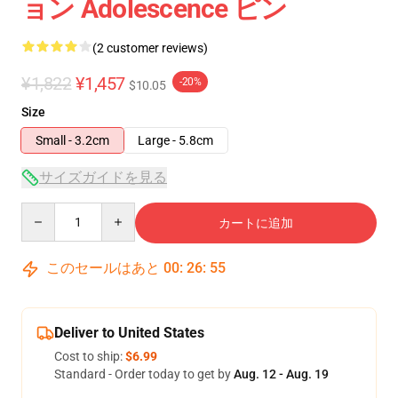
ョン Adolescence ピン
(2 customer reviews)
¥1,822
¥1,457
-20%
$10.05
Size
Small - 3.2cm
Large - 5.8cm
サイズガイドを見る
Quantity
カートに追加
このセールはあと
00
:
26
:
54
Deliver to United States
Cost to ship:
$6.99
Standard - Order today to get by
Aug. 12 - Aug. 19