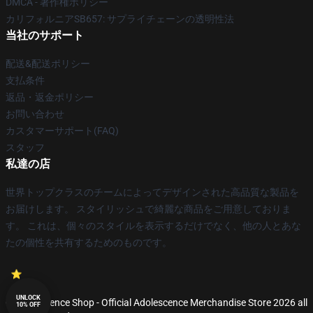
DMCA - 著作権ポリシー
カリフォルニアSB657: サプライチェーンの透明性法
当社のサポート
配送&配送ポリシー
支払条件
返品・返金ポリシー
お問い合わせ
カスタマーサポート(FAQ)
スタッフ
私達の店
世界トップクラスのチームによってデザインされた高品質な製品を
お届けします。 スタイリッシュで綺麗な商品をご用意しておりま
す。 これは、個々のスタイルを表示するだけでなく、他の人とあな
たの個性を共有するためのものです。
UNLOCK
© Adolescence Shop - Official Adolescence Merchandise Store 2026 all
10% OFF