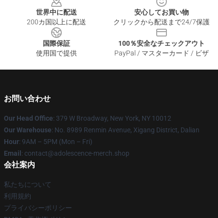
世界中に配送
安心してお買い物
200カ国以上に配送
クリックから配送まで24/7保護
国際保証
100％安全なチェックアウト
使用国で提供
PayPal / マスターカード / ビザ
お問い合わせ
Our Head Office
: 379 W Broadway, New York, NY 10012
Our Warehouse
: No. 8989 Renmin Avenue, Xigang District, Dalian
Hour
: 9AM – 5PM (Mon – Fri)
Email
: contact@adolescence-merch.shop
会社案内
私たちについて
利用規約
プライバシーポリシー