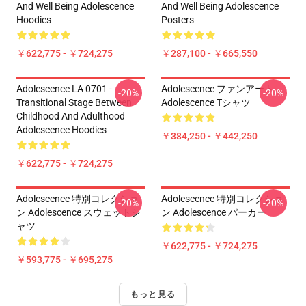
And Well Being Adolescence
And Well Being Adolescence
Hoodies
Posters
￥622,775 - ￥724,275
￥287,100 - ￥665,550
Adolescence LA 0701 -
Adolescence ファンアート
-20%
-20%
Transitional Stage Between
Adolescence Tシャツ
Childhood And Adulthood
Adolescence Hoodies
￥384,250 - ￥442,250
￥622,775 - ￥724,275
Adolescence 特別コレクショ
Adolescence 特別コレクショ
-20%
-20%
ン Adolescence スウェットシ
ン Adolescence パーカー
ャツ
￥622,775 - ￥724,275
￥593,775 - ￥695,275
もっと見る