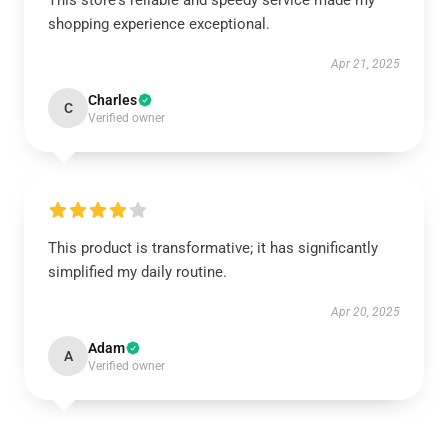
This store's reliable and speedy service made my
shopping experience exceptional.
Apr 21, 2025
Charles
C
Verified owner
This product is transformative; it has significantly
simplified my daily routine.
Apr 20, 2025
Adam
A
Verified owner