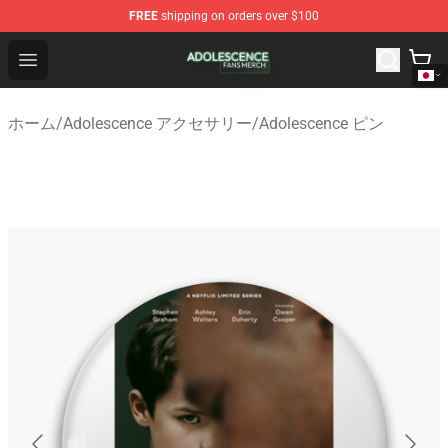
FREE
shipping on orders over $100
Adolescence Shop - Official Adolescence Merchandise St
Open menu
ホーム
/
Adolescence アクセサリー
/
Adolescence ピン