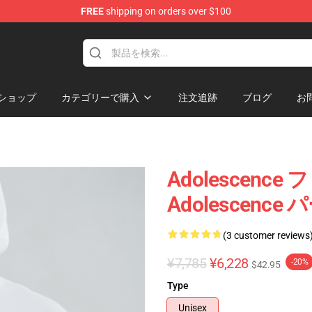
FREE
shipping on orders over $100
Store
ショップ
カテゴリーで購入
注文追跡
ブログ
お
Adolescen
Adolescence
(3 customer reviews
¥7,785
¥6,228
-20%
$42.95
Type
Unisex