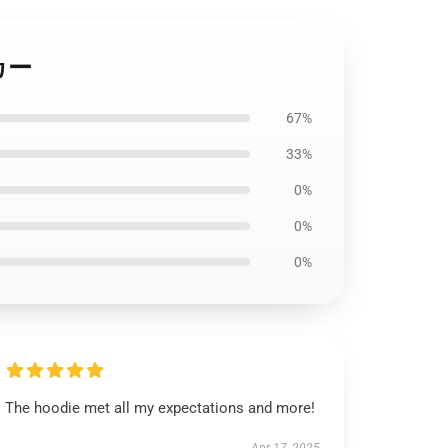
ーカー
67%
33%
0%
0%
0%
The hoodie met all my expectations and more!