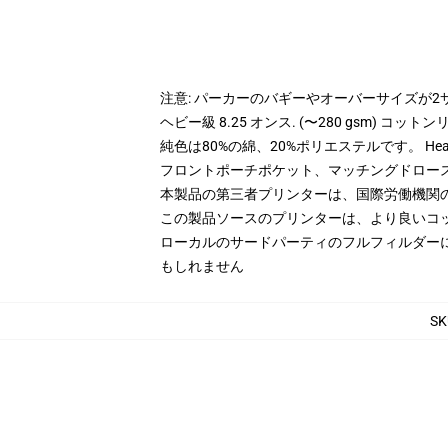
注意: パーカーのバギーやオーバーサイズが
ヘビー級 8.25 オンス. (〜280 gsm) コッ
純色は80%の綿、20%ポリエステルです。 Hea
フロントポーチポケット、マッチングドロー
本製品の第三者プリンターは、国際労働機関
この製品ソースのプリンターは、より良いコ
ローカルのサードパーティのフルフィルダー
もしれません
SK