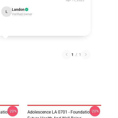
Apr 17, 2025
Landon
L
Verified owner
1
/
1
-20%
-20%
ation For
Adolescence LA 0701 - Foundation For