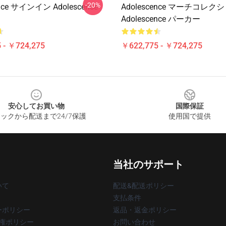
-20%
ence サインイン Adolescence
Adolescence マーチコレク
Adolescence パーカー
 - ￥724,275
￥622,775 - ￥724,275
安心してお買い物
国際保証
ックから配送まで24/7保護
使用国で提供
当社のサポート
いて
配送&配送ポリシー
支払条件
ーポリシー
返品・返金ポリシー
著作権ポリシー
お問い合わせ