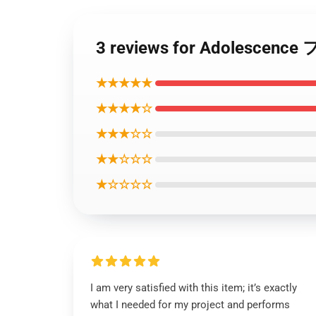
3 reviews for Adoles
★★★★★
★★★★☆
★★★☆☆
★★☆☆☆
★☆☆☆☆
I am very satisfied with this item; it’s exactly
what I needed for my project and performs