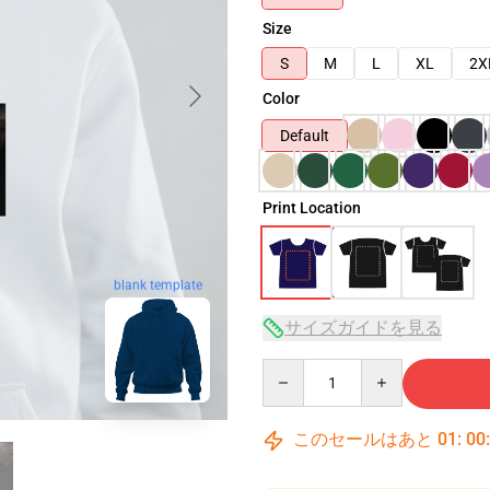
Size
S
M
L
XL
2X
Color
Default
Print Location
blank template
サイズガイドを見る
Quantity
このセールはあと
01
:
00