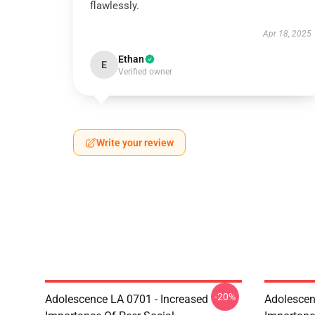
flawlessly.
Apr 18, 2025
Ethan
E
Verified owner
Write your review
-20%
Adolescence LA 0701 - Increased
Adolescen