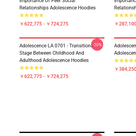
Importance Of Peer Social
Importanc
Relationships Adolescence Hoodies
Relations
￥622,775 - ￥724,275
￥287,100
-20%
Adolescence LA 0701 - Transitional
Adoles
Stage Between Childhood And
Adolesc
Adulthood Adolescence Hoodies
￥384,250
￥622,775 - ￥724,275