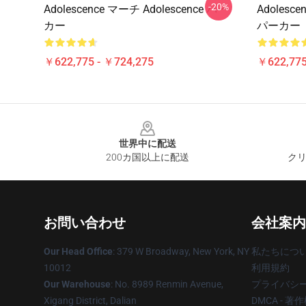
-20%
Adolescence マーチ Adolescence パー
Adolesc
カー
パーカー
￥622,775 - ￥724,275
￥622,775
Footer
世界中に配送
200カ国以上に配送
クリ
お問い合わせ
会社案内
Our Head Office
: 379 W Broadway, New York, NY
私たちにつ
10012
利用規約
Our Warehouse
: No. 8989 Renmin Avenue,
プライバシ
Xigang District, Dalian
DMCA - 