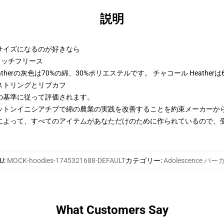
説明
2サイズになるのが好きなら
トンリッチフリース
therの灰色は70%の綿、30%ポリエステルです。 チャコール Heather
ストリングとリブカフ
の基準に従って評価されます。
ットンイニシアチブで綿の農業の実践を改善することを約束メーカーか
によって、すべてのアイテムがあなただけのために作られているので、
U
:
MOCK-hoodies-1745321688-DEFAULT
カテゴリー
:
Adolescence パー
What Customers Say