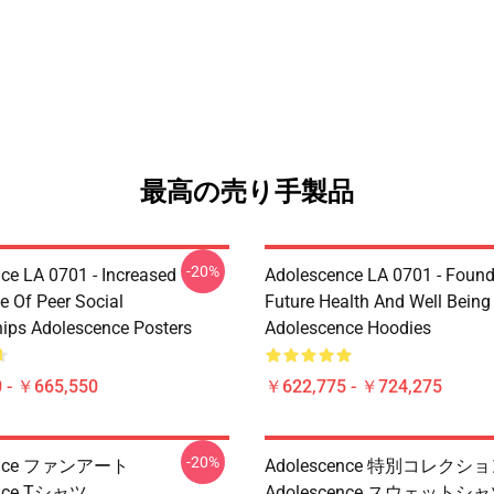
最高の売り手製品
-20%
ce LA 0701 - Increased
Adolescence LA 0701 - Found
e Of Peer Social
Future Health And Well Being
hips Adolescence Posters
Adolescence Hoodies
 - ￥665,550
￥622,775 - ￥724,275
-20%
cence ファンアート
Adolescence 特別コレクシ
ence Tシャツ
Adolescence スウェットシ