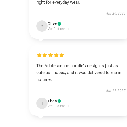
right for everyday wear.
Apr 20, 2025
Olive
O
Verified owner
The Adolescence hoodie’s design is just as
cute as I hoped, and it was delivered to me in
no time.
Apr 17, 2025
Thea
T
Verified owner