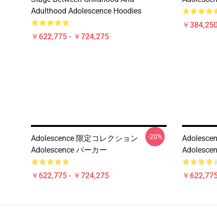
Adulthood Adolescence Hoodies
￥384,250
￥622,775 - ￥724,275
-20%
Adolescence 限定コレクション
Adoles
Adolescence パーカー
Adolesc
￥622,775 - ￥724,275
￥622,775
Footer