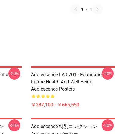
1
/
1
-20%
-20%
ation For
Adolescence LA 0701 - Foundation For
Future Health And Well Being
Adolescence Posters
￥287,100 - ￥665,550
-20%
-20%
ョン
Adolescence 特別コレクション
ャツ
Adolescence パーカー