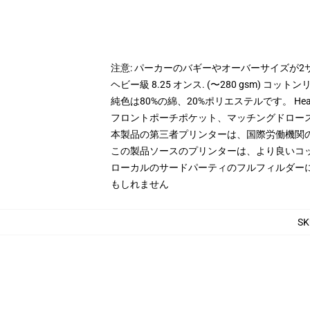
注意: パーカーのバギーやオーバーサイズが
ヘビー級 8.25 オンス. (〜280 gsm) コッ
純色は80%の綿、20%ポリエステルです。 Hea
フロントポーチポケット、マッチングドロー
本製品の第三者プリンターは、国際労働機関
この製品ソースのプリンターは、より良いコ
ローカルのサードパーティのフルフィルダー
もしれません
SK