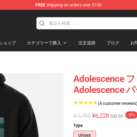
FREE
shipping on orders over $100
Store
ショップ
カテゴリーで購入
注文追跡
ブログ
お
Adolescen
Adolescence
(4 customer reviews
¥7,785
¥6,228
-20%
$42.95
Type
Unisex