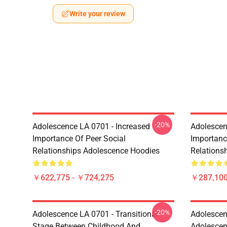
Write your review
-20%
Adolescence LA 0701 - Increased
Adolescen
Importance Of Peer Social
Importanc
Relationships Adolescence Hoodies
Relations
￥622,775 - ￥724,275
￥287,100
-20%
Adolescence LA 0701 - Transitional
Adoles
Stage Between Childhood And
Adolesc