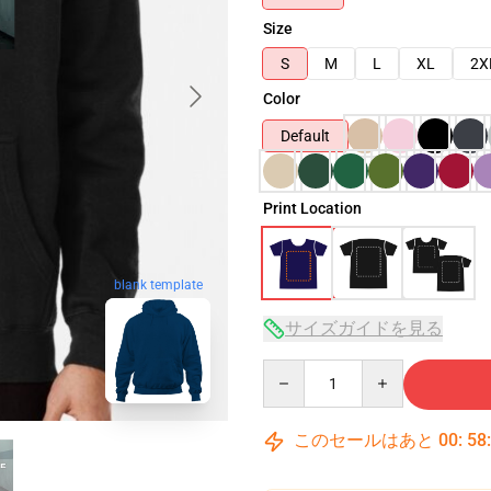
Size
S
M
L
XL
2X
Color
Default
Print Location
blank template
サイズガイドを見る
Quantity
このセールはあと
00
:
58