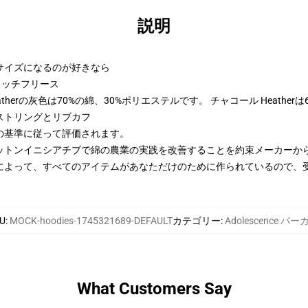
説明
2サイズになるのが好きなら
トンリッチフリース
therの灰色は70%の綿、30%ポリエステルです。 チャコール Heather
ストリングとリブカフ
の基準に従って評価されます。
ットンイニシアチブで綿の農業の実践を改善することを約束メーカーか
によって、すべてのアイテムがあなただけのために作られているので、
U
:
MOCK-hoodies-1745321689-DEFAULT
カテゴリー
:
Adolescence パー
What Customers Say