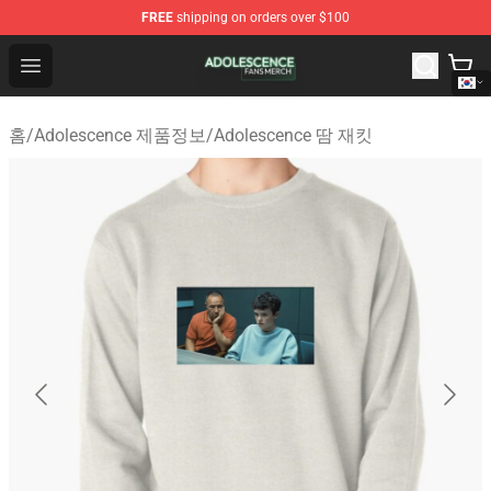
FREE
shipping on orders over $100
Adolescence Shop - Official Adolescence Merchandise St
Open menu
홈
/
Adolescence 제품정보
/
Adolescence 땀 재킷