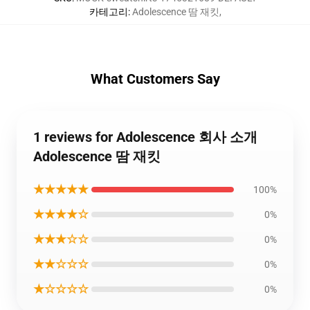
카테고리
:
Adolescence 땀 재킷
,
What Customers Say
1 reviews for Adolescence 회사 소개
Adolescence 땀 재킷
★★★★★
100%
★★★★☆
0%
★★★☆☆
0%
★★☆☆☆
0%
★☆☆☆☆
0%