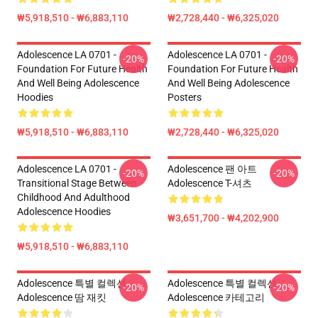
₩5,918,510 - ₩6,883,110
₩2,728,440 - ₩6,325,020
Adolescence LA 0701 -
Adolescence LA 0701 -
-20%
-20%
Foundation For Future Health
Foundation For Future Health
And Well Being Adolescence
And Well Being Adolescence
Hoodies
Posters
₩5,918,510 - ₩6,883,110
₩2,728,440 - ₩6,325,020
Adolescence LA 0701 -
Adolescence 팬 아트
-20%
-20%
Transitional Stage Between
Adolescence T-셔츠
Childhood And Adulthood
Adolescence Hoodies
₩3,651,700 - ₩4,202,900
₩5,918,510 - ₩6,883,110
Adolescence 특별 컬렉션
Adolescence 특별 컬렉션
-20%
-20%
Adolescence 땀 재킷
Adolescence 카테고리