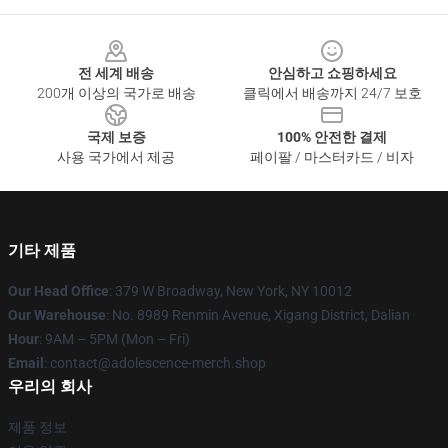
Footer
전 세계 배송
안심하고 쇼핑하세요
200개 이상의 국가로 배송
클릭에서 배송까지 24/7 보호
국제 보증
100% 안전한 결제
사용 국가에서 제공
페이팔 / 마스터카드 / 비자
기타 제품
Our Head Office
: 379 W Broadway, New York, NY 10012
Our Warehouse
: No. 8989 Renmin Avenue, Xigang District, Dalian
Hour
: 9AM – 5PM (Mon – Fri)
Email
: contact@adolescence-merch.shop
우리의 회사
제품 정보