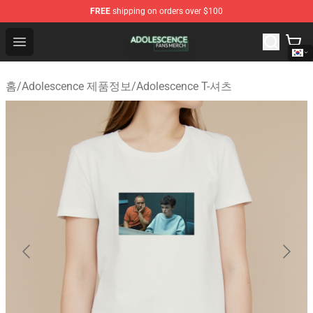
FREE
shipping on orders over $100
Adolescence Shop - Official Adolescence Merchandise St
Open menu
홈
/
Adolescence 제품정보
/
Adolescence T-셔츠