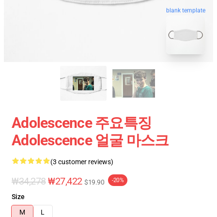
blank template
Adolescence 주요특징
Adolescence 얼굴 마스크
(3 customer reviews)
₩34,278
₩27,422
-20%
$19.90
Size
M
L