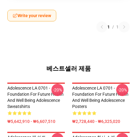
Write your review
1
/
1
베스트셀러 제품
Adolescence LA 0701 -
Adolescence LA 0701 -
-20%
-20%
Foundation For Future Health
Foundation For Future Health
And Well Being Adolescence
And Well Being Adolescence
Sweatshirts
Posters
₩5,642,910 - ₩6,607,510
₩2,728,440 - ₩6,325,020