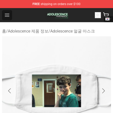
FREE
shipping on orders over $100
Adolescence Shop - Official Adolescence Merchandise St
Open menu
홈
/
Adolescence 제품 정보
/
Adolescence 얼굴 마스크