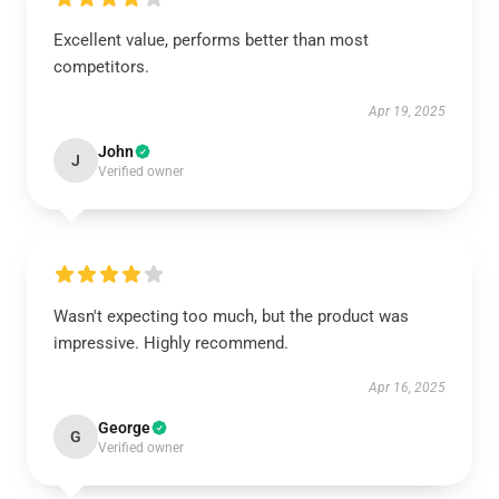
Excellent value, performs better than most
competitors.
Apr 19, 2025
John
J
Verified owner
Wasn't expecting too much, but the product was
impressive. Highly recommend.
Apr 16, 2025
George
G
Verified owner