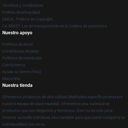
Términos y condiciones
Política de privacidad
DMCA - Política de Copyright
CA SB657: Ley de transparencia en la cadena de suministro
Nuestro apoyo
Políticas de envío
Condiciones de pago
Políticas de reembolso
Contáctenos
Ayuda al cliente (FAQ)
Mayorista
Nuestra tienda
Ofrecemos productos de alta calidad diseñados específicamente por
nuestro equipo de clase mundial. Ofrecemos una variedad de
productos que son elegantes y hermosos. Esto no es sólo para
mostrar su estilo individual, sino también para que usted comparta su
individualidad con otros.