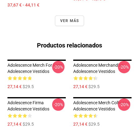
37,67 € - 44,11 €
VER MÁS
Productos relacionados
Adolescence Merch For Fans
Adolescence Merchandise
-20%
-20%
Adolescence Vestidos
Adolescence Vestidos
27,14 €
$29.5
27,14 €
$29.5
Adolescence Firma
Adolescence Merch Collection
-20%
-20%
Adolescence Vestidos
Adolescence Vestidos
27,14 €
$29.5
27,14 €
$29.5