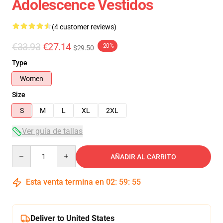
Adolescence Vestidos
(4 customer reviews)
€33.93
€27.14
-20%
$29.50
Type
Women
Size
S
M
L
XL
2XL
Ver guía de tallas
Quantity
AÑADIR AL CARRITO
Esta venta termina en
02
:
59
:
54
Deliver to United States