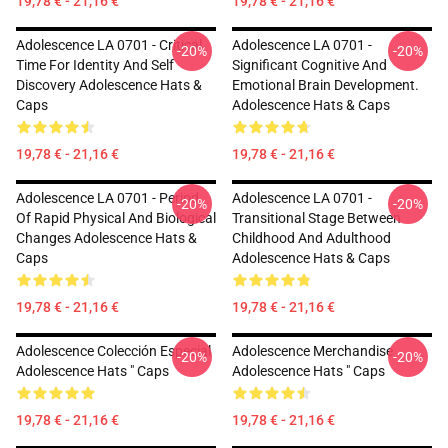
19,78 € - 21,16 €
19,78 € - 21,16 €
Adolescence LA 0701 - Critical
Adolescence LA 0701 -
-20%
-20%
Time For Identity And Self
Significant Cognitive And
Discovery Adolescence Hats &
Emotional Brain Development.
Caps
Adolescence Hats & Caps
19,78 € - 21,16 €
19,78 € - 21,16 €
Adolescence LA 0701 - Period
Adolescence LA 0701 -
-20%
-20%
Of Rapid Physical And Biological
Transitional Stage Between
Changes Adolescence Hats &
Childhood And Adulthood
Caps
Adolescence Hats & Caps
19,78 € - 21,16 €
19,78 € - 21,16 €
Adolescence Colección Especial
Adolescence Merchandise
-20%
-20%
Adolescence Hats " Caps
Adolescence Hats " Caps
19,78 € - 21,16 €
19,78 € - 21,16 €