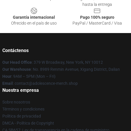
hasta la entrega
Garantía internacional
Pago 100% seguro
Ofrecido en el país de uso
PayPal / MasterCard / Visa
Contáctenos
Our Head Office
: 379 W Broadway, New York, NY 10012
Our Warehouse
: No. 8989 Renmin Avenue, Xigang District, Dalian
Hour
: 9AM – 5PM (Mon – Fri)
Email
: contact@adolescence-merch.shop
Nuestra empresa
Sobre nosotros
Términos y condiciones
Política de privacidad
DMCA - Política de Copyright
CA SB657: Ley de transparencia en la cadena de suministro