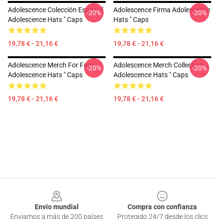
Adolescence Colección Especial
Adolescence Firma Adolescence
-20%
-20%
Adolescence Hats " Caps
Hats " Caps
19,78 € - 21,16 €
19,78 € - 21,16 €
Adolescence Merch For Fans
Adolescence Merch Collection
-20%
-20%
Adolescence Hats " Caps
Adolescence Hats " Caps
19,78 € - 21,16 €
19,78 € - 21,16 €
Footer
Envío mundial
Compra con confianza
Enviamos a más de 200 países
Protegido 24/7 desde los clics