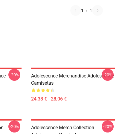
1
/
1
-20%
-20%
nce
Adolescence Merchandise Adolescence
Camisetas
24,38 € - 28,06 €
-20%
-20%
on
Adolescence Merch Collection