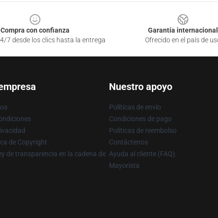
Compra con confianza
Garantía internacional
4/7 desde los clics hasta la entrega
Ofrecido en el país de us
 empresa
Nuestro apoyo
ros
Políticas de envío
ondiciones
Condiciones de pago
rivacidad
Políticas de reembolso
ica de Copyright
Contáctenos
y de transparencia en la cadena de
Ayuda al cliente (FAQ)
Mayorista