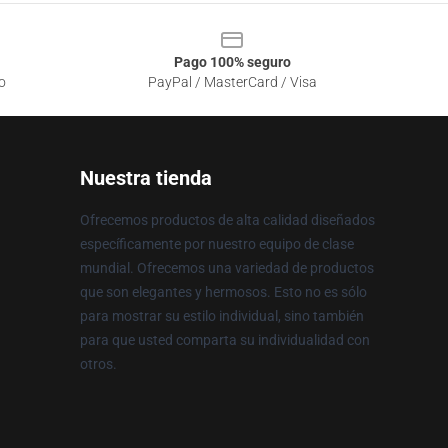
Pago 100% seguro
o
PayPal / MasterCard / Visa
Nuestra tienda
Ofrecemos productos de alta calidad diseñados
específicamente por nuestro equipo de clase
mundial. Ofrecemos una variedad de productos
que son elegantes y hermosos. Esto no es sólo
para mostrar su estilo individual, sino también
para que usted comparta su individualidad con
otros.