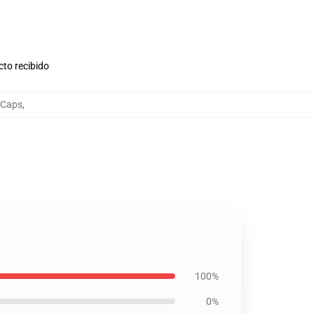
cto recibido
 Caps
,
100%
0%