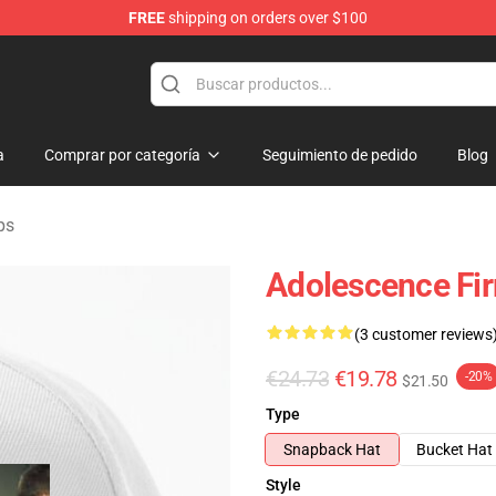
FREE
shipping on orders over $100
Store
a
Comprar por categoría
Seguimiento de pedido
Blog
ps
Adolescence Fi
(3 customer reviews
€24.73
€19.78
-20%
$21.50
Type
Snapback Hat
Bucket Hat
Style