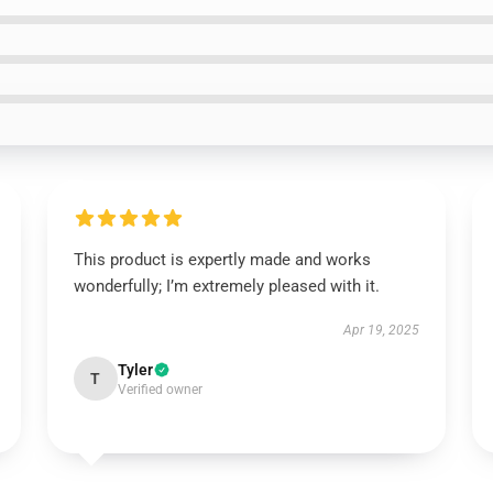
This product is expertly made and works
wonderfully; I’m extremely pleased with it.
Apr 19, 2025
Tyler
T
Verified owner