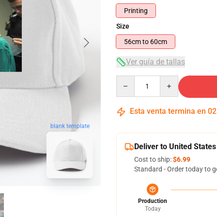
Printing
Size
56cm to 60cm
Ver guía de tallas
Quantity
Esta venta termina en
02
blank template
Deliver to United States
Cost to ship:
$6.99
Standard - Order today to g
Production
Today