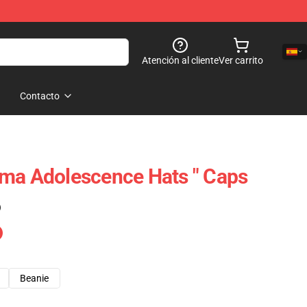
Atención al cliente
Ver carrito
Contacto
rma Adolescence Hats " Caps
)
Beanie