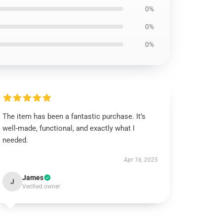
0%
0%
0%
The item has been a fantastic purchase. It’s
well-made, functional, and exactly what I
needed.
Apr 16, 2025
James
J
Verified owner