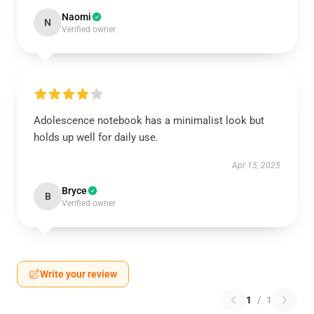
Naomi
N
Verified owner
Adolescence notebook has a minimalist look but
holds up well for daily use.
Apr 15, 2025
Bryce
B
Verified owner
Write your review
1
/
1