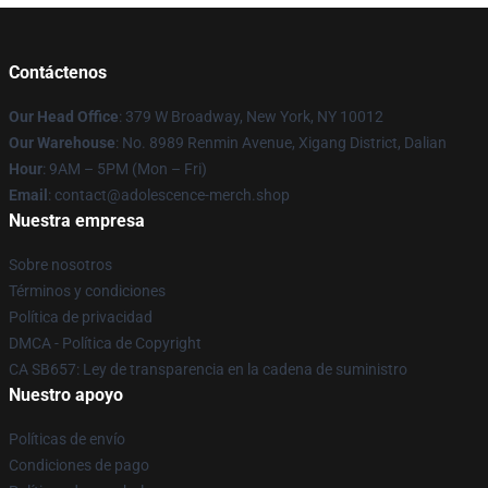
Contáctenos
Our Head Office
: 379 W Broadway, New York, NY 10012
Our Warehouse
: No. 8989 Renmin Avenue, Xigang District, Dalian
Hour
: 9AM – 5PM (Mon – Fri)
Email
: contact@adolescence-merch.shop
Nuestra empresa
Sobre nosotros
Términos y condiciones
Política de privacidad
DMCA - Política de Copyright
CA SB657: Ley de transparencia en la cadena de suministro
Nuestro apoyo
Políticas de envío
Condiciones de pago