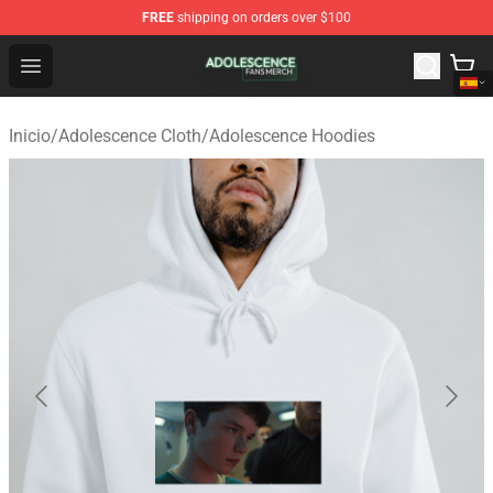
FREE
shipping on orders over $100
Adolescence Shop - Official Adolescence Merchandise St
Open menu
Inicio
/
Adolescence Cloth
/
Adolescence Hoodies