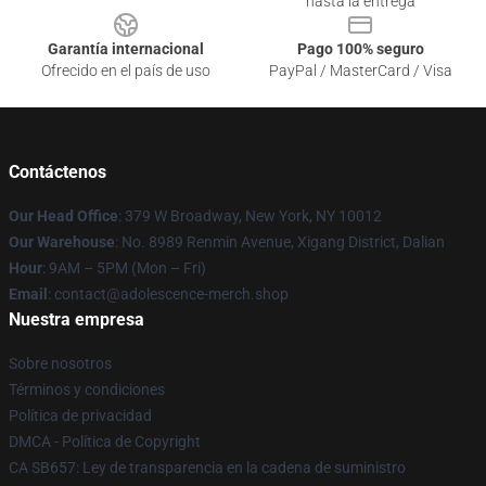
hasta la entrega
Garantía internacional
Pago 100% seguro
Ofrecido en el país de uso
PayPal / MasterCard / Visa
Contáctenos
Our Head Office
: 379 W Broadway, New York, NY 10012
Our Warehouse
: No. 8989 Renmin Avenue, Xigang District, Dalian
Hour
: 9AM – 5PM (Mon – Fri)
Email
: contact@adolescence-merch.shop
Nuestra empresa
Sobre nosotros
Términos y condiciones
Política de privacidad
DMCA - Política de Copyright
CA SB657: Ley de transparencia en la cadena de suministro