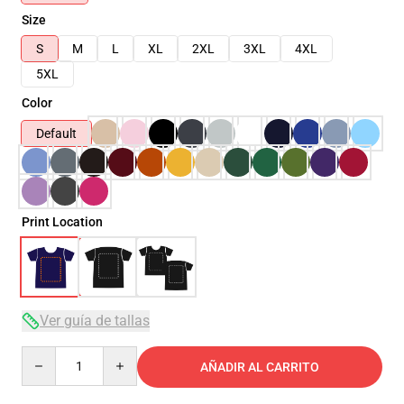
Size
S
M
L
XL
2XL
3XL
4XL
5XL
Color
Default
Print Location
Ver guía de tallas
Quantity
AÑADIR AL CARRITO