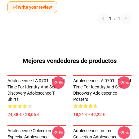
Write your review
1
/
1
Mejores vendedores de productos
Adolescence LA 0701 - Critical
Adolescence LA 0701 - Critical
-20%
-20%
Time For Identity And Self
Time For Identity And Self
Discovery Adolescence T-
Discovery Adolescence
Shirts
Posters
24,38 € - 28,06 €
18,21 € - 42,22 €
Adolescence Colección
Adolescence Limited
-20%
-20%
Especial Adolescence
Collection Adolescence