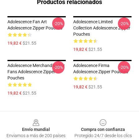
Productos relacionados
Adolescence Fan Art
Adolescence Limited
-20%
-20%
Adolescence Zipper Pouches
Collection Adolescence Zipper
Pouches
19,82 €
$21.55
19,82 €
$21.55
Adolescence Merchandise For
Adolescence Firma
-20%
-20%
Fans Adolescence Zipper
Adolescence Zipper Pouches
Pouches
19,82 €
$21.55
19,82 €
$21.55
Footer
Envío mundial
Compra con confianza
Enviamos a más de 200 países
Protegido 24/7 desde los clics