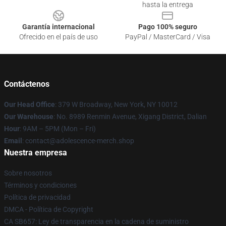
hasta la entrega
Garantía internacional
Pago 100% seguro
Ofrecido en el país de uso
PayPal / MasterCard / Visa
Contáctenos
Our Head Office
: 379 W Broadway, New York, NY 10012
Our Warehouse
: No. 8989 Renmin Avenue, Xigang District, Dalian
Hour
: 9AM – 5PM (Mon – Fri)
Email
: contact@adolescence-merch.shop
Nuestra empresa
Sobre nosotros
Términos y condiciones
Política de privacidad
DMCA - Política de Copyright
CA SB657: Ley de transparencia en la cadena de suministro