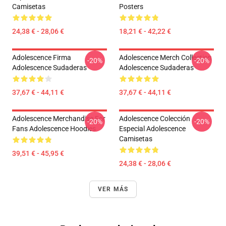
Camisetas
Posters
24,38 € - 28,06 €
18,21 € - 42,22 €
Adolescence Firma
Adolescence Merch Collection
-20%
-20%
Adolescence Sudaderas
Adolescence Sudaderas
37,67 € - 44,11 €
37,67 € - 44,11 €
Adolescence Merchandise For
Adolescence Colección
-20%
-20%
Fans Adolescence Hoodies
Especial Adolescence
Camisetas
39,51 € - 45,95 €
24,38 € - 28,06 €
VER MÁS