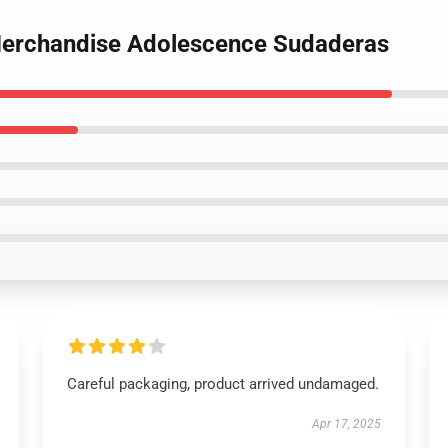
Merchandise Adolescence Sudaderas
Careful packaging, product arrived undamaged.
Apr 17, 2025