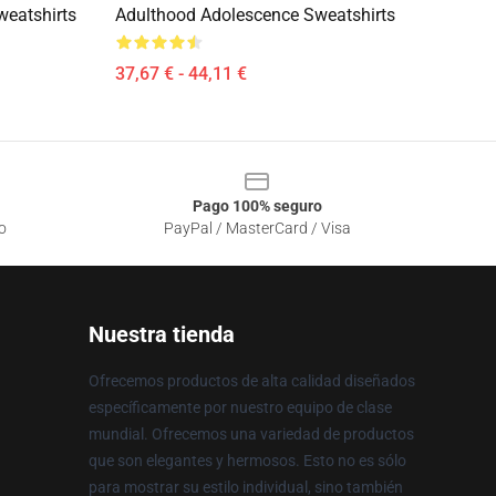
eatshirts
Adulthood Adolescence Sweatshirts
37,67 € - 44,11 €
Pago 100% seguro
o
PayPal / MasterCard / Visa
Nuestra tienda
Ofrecemos productos de alta calidad diseñados
específicamente por nuestro equipo de clase
mundial. Ofrecemos una variedad de productos
que son elegantes y hermosos. Esto no es sólo
para mostrar su estilo individual, sino también