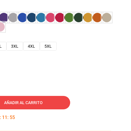
L
3XL
4XL
5XL
AÑADIR AL CARRITO
:
11
:
54