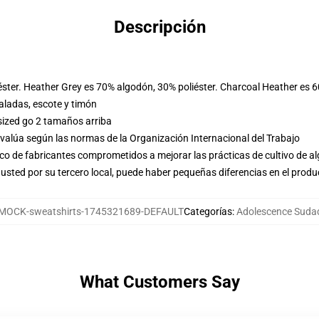
Descripción
éster. Heather Grey es 70% algodón, 30% poliéster. Charcoal Heather es 
ladas, escote y timón
sized go 2 tamaños arriba
evalúa según las normas de la Organización Internacional del Trabajo
o de fabricantes comprometidos a mejorar las prácticas de cultivo de al
usted por su tercero local, puede haber pequeñas diferencias en el produ
MOCK-sweatshirts-1745321689-DEFAULT
Categorías
:
Adolescence Suda
What Customers Say