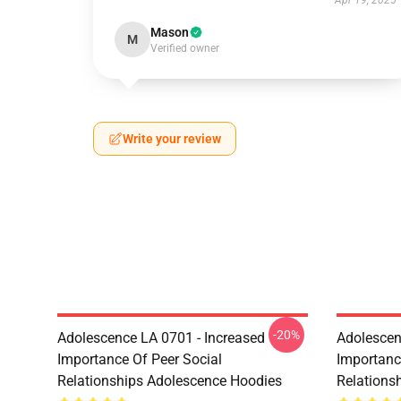
Apr 19, 2025
Mason
M
Verified owner
Write your review
-20%
Adolescence LA 0701 - Increased
Adolescen
Importance Of Peer Social
Importanc
Relationships Adolescence Hoodies
Relations