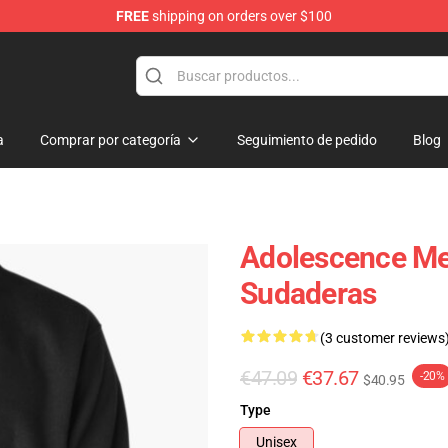
FREE
shipping on orders over $100
Store
a
Comprar por categoría
Seguimiento de pedido
Blog
Adolescence Me
Sudaderas
(3 customer reviews
€47.09
€37.67
-20%
$40.95
Type
Unisex