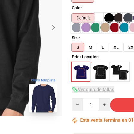
Color
Default
Size
S
M
L
XL
2X
Print Location
blank template
Ver guía de tallas
Quantity
Esta venta termina en
01