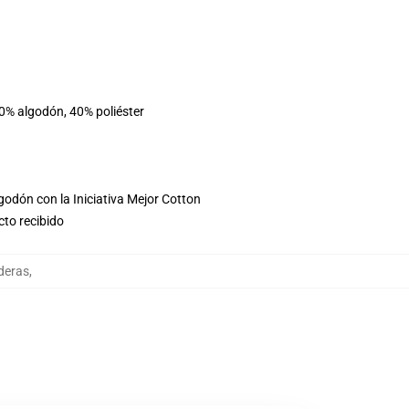
60% algodón, 40% poliéster
godón con la Iniciativa Mejor Cotton
cto recibido
deras
,