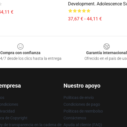
Development. Adolescence Sw
44,11 €
37,67 € - 44,11 €
Compra con confianza
Garantía internacional
4/7 desde los clics hasta la entrega
Ofrecido en el país de us
 empresa
Nuestro apoyo
ros
Políticas de envío
ondiciones
Condiciones de pago
rivacidad
Políticas de reembolso
ica de Copyright
Contáctenos
y de transparencia en la cadena de
Ayuda al cliente (FAQ)