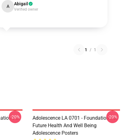
Abigail
A
Verified owner
1
/
1
-20%
-20%
ation For
Adolescence LA 0701 - Foundation For
Future Health And Well Being
Adolescence Posters