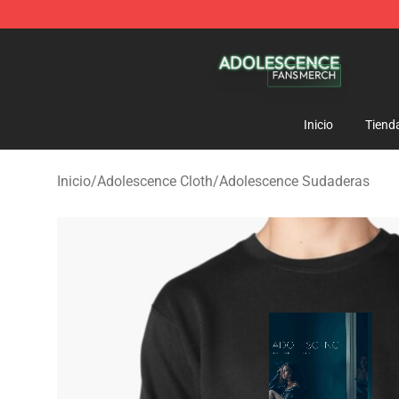
Adolescence Shop - Official Adolescence Merchandise 
Inicio
Tiend
Inicio
/
Adolescence Cloth
/
Adolescence Sudaderas