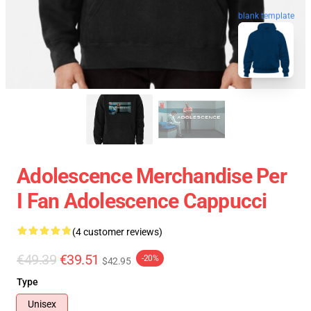
blank template
Adolescence Merchandise Per
I Fan Adolescence Cappucci
(4 customer reviews)
€49.39
€39.51
-20%
$42.95
Type
Unisex