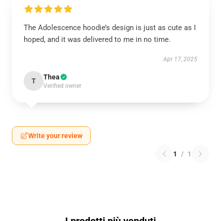
The Adolescence hoodie’s design is just as cute as I
hoped, and it was delivered to me in no time.
Apr 17, 2025
Thea
T
Verified owner
Write your review
1
/
1