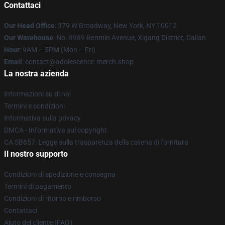
Contattaci
Our Head Office
: 379 W Broadway, New York, NY 10012
Our Warehouse
: No. 8989 Renmin Avenue, Xigang District, Dalian
Hour
: 9AM – 5PM (Mon – Fri)
Email
: contact@adolescence-merch.shop
La nostra azienda
Informazioni su di noi
Termini e condizioni
Informativa sulla privacy
DMCA - Informativa sul copyright
CA SB657: Legge sulla trasparenza della catena di fornitura
Il nostro supporto
Condizioni di spedizione e consegna
Termini di pagamento
Condizioni di ritorno e rimborso
Contattaci
Aiuto del cliente (FAQ)