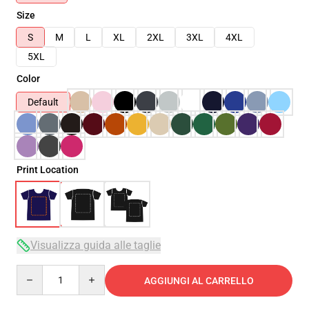
Size
S
M
L
XL
2XL
3XL
4XL
5XL
Color
Default
Print Location
Visualizza guida alle taglie
Quantity
AGGIUNGI AL CARRELLO