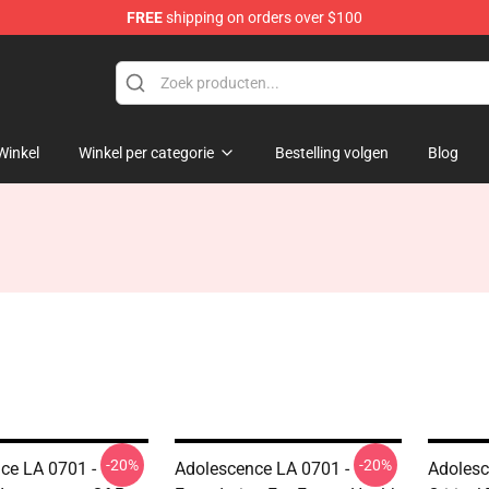
FREE
shipping on orders over $100
Store
Winkel
Winkel per categorie
Bestelling volgen
Blog
-20%
-20%
ce LA 0701 -
Adolescence LA 0701 -
Adolesc