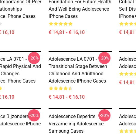
 Importance Of Peer
Foundation For Future Health
Critical
ationships
And Well Being Adolescence
Self Di
ce IPhone Cases
IPhone Cases
IPhone 
€ 16,10
€ 14,81 - € 16,10
€ 14,81 
-20%
-20%
ce LA 0701 -
Adolescence LA 0701 -
Adoles
 Rapid Physical And
Transitional Stage Between
Adoles
l Changes
Childhood And Adulthood
ce IPhone Cases
Adolescence IPhone Cases
€ 14,81 
€ 16,10
€ 14,81 - € 16,10
-20%
-20%
ce Bijzondere
Adolescence Beperkte
Adolesc
 Adolescence IPhone
Verzameling Adolescence
Adoles
Samsung Cases