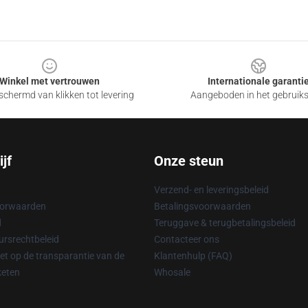
Winkel met vertrouwen
Internationale garanti
chermd van klikken tot levering
Aangeboden in het gebruik
jf
Onze steun
Verzend- en leveringsbeleid
oorwaarden
Betalingsvoorwaarden
d
Teruggave & terugbetalingsbeleid
rsrechtbeleid
Contacteer ons
t op de transparantie van de
Klantenhulp (FAQ)
keten
Whosale