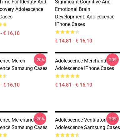
 Time For Identity And
Significant Cognitive And
scovery Adolescence
Emotional Brain
Cases
Development. Adolescence
IPhone Cases
- € 16,10
€ 14,81 - € 16,10
-20%
-20%
cence Merch
Adolescence Merchandise
cence Samsung Cases
Adolescence IPhone Cases
- € 16,10
€ 14,81 - € 16,10
-20%
-20%
ence Merchandise
Adolescence Ventilatorkunst
cence Samsung Cases
Adolescence Samsung Cases