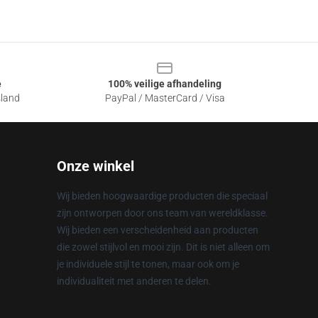
e
100% veilige afhandeling
sland
PayPal / MasterCard / Visa
Onze winkel
Wij bieden hoogwaardige producten die speciaal
zijn ontworpen door ons team van wereldklasse.
Wij bieden een verscheidenheid aan producten
die zowel stijlvol en mooi zijn. Dit is niet alleen om
je individuele stijl te tonen, maar ook om je
individualiteit met anderen te delen.