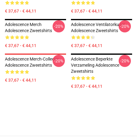
€ 37,67 - € 44,11
€ 37,67 - € 44,11
Adolescence Merch
Adolescence Ventilatorkunst
-20%
-20%
Adolescence Zweetshirts
Adolescence Zweetshirts
€ 37,67 - € 44,11
€ 37,67 - € 44,11
Adolescence Merch-Collectie
Adolescence Beperkte
-20%
-20%
Adolescence Zweetshirts
Verzameling Adolescence
Zweetshirts
€ 37,67 - € 44,11
€ 37,67 - € 44,11