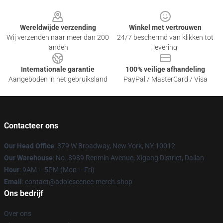
Footer
Wereldwijde verzending
Winkel met vertrouwen
Wij verzenden naar meer dan 200
24/7 beschermd van klikken tot
landen
levering
Internationale garantie
100% veilige afhandeling
Aangeboden in het gebruiksland
PayPal / MasterCard / Visa
Contacteer ons
Our Head Office
: 379 W Broadway, New York, NY 10012
Our Warehouse
: No. 8989 Renmin Avenue, Xigang District, Dalian
Hour
: 9AM – 5PM (Mon – Fri)
Email
: contact@adolescence-merch.shop
Ons bedrijf
Over ons