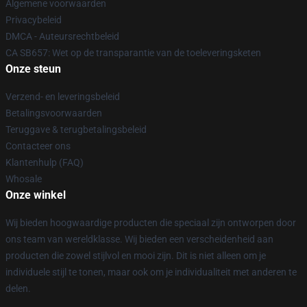
Algemene voorwaarden
Privacybeleid
DMCA - Auteursrechtbeleid
CA SB657: Wet op de transparantie van de toeleveringsketen
Onze steun
Verzend- en leveringsbeleid
Betalingsvoorwaarden
Teruggave & terugbetalingsbeleid
Contacteer ons
Klantenhulp (FAQ)
Whosale
Onze winkel
Wij bieden hoogwaardige producten die speciaal zijn ontworpen door
ons team van wereldklasse. Wij bieden een verscheidenheid aan
producten die zowel stijlvol en mooi zijn. Dit is niet alleen om je
individuele stijl te tonen, maar ook om je individualiteit met anderen te
delen.