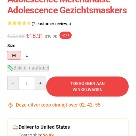
Adolescence Gezichtsmaskers
(2 customer reviews)
€22.88
€18.31
-20%
$19.90
Size
M
L
Bekijk maattabel
Quantity
TOEVOEGEN AAN
WINKELWAGEN
Deze uitverkoop eindigt over
02
:
42
:
54
Deliver to United States
Cost to ship:
$6.99