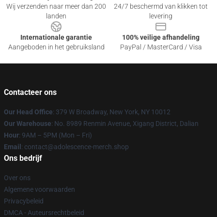
Wij verzenden naar meer dan 200
24/7 beschermd van klikken tot
landen
levering
Internationale garantie
100% veilige afhandeling
Aangeboden in het gebruiksland
PayPal / MasterCard / Visa
Contacteer ons
Our Head Office
: 379 W Broadway, New York, NY 10012
Our Warehouse
: No. 8989 Renmin Avenue, Xigang District, Dalian
Hour
: 9AM – 5PM (Mon – Fri)
Email
: contact@adolescence-merch.shop
Ons bedrijf
Over ons
Algemene voorwaarden
Privacybeleid
DMCA - Auteursrechtbeleid