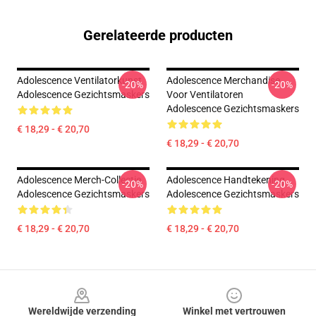
Gerelateerde producten
Adolescence Ventilatorkunst
Adolescence Merchandise
-20%
-20%
Adolescence Gezichtsmaskers
Voor Ventilatoren
Adolescence Gezichtsmaskers
€ 18,29 - € 20,70
€ 18,29 - € 20,70
Adolescence Merch-Collectie
Adolescence Handtekening
-20%
-20%
Adolescence Gezichtsmaskers
Adolescence Gezichtsmaskers
€ 18,29 - € 20,70
€ 18,29 - € 20,70
Footer
Wereldwijde verzending
Winkel met vertrouwen