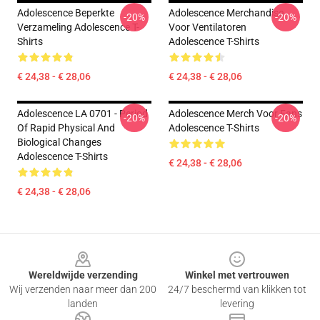
Adolescence Beperkte
Adolescence Merchandise
-20%
-20%
Verzameling Adolescence T-
Voor Ventilatoren
Shirts
Adolescence T-Shirts
€ 24,38 - € 28,06
€ 24,38 - € 28,06
Adolescence LA 0701 - Period
Adolescence Merch Voor Fans
-20%
-20%
Of Rapid Physical And
Adolescence T-Shirts
Biological Changes
Adolescence T-Shirts
€ 24,38 - € 28,06
€ 24,38 - € 28,06
Footer
Wereldwijde verzending
Winkel met vertrouwen
Wij verzenden naar meer dan 200
24/7 beschermd van klikken tot
landen
levering