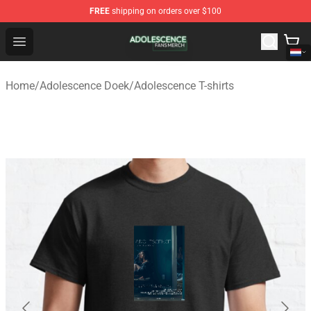
FREE
shipping on orders over $100
Adolescence Shop - Official Adolescence Merchandise St
Open menu
Home
/
Adolescence Doek
/
Adolescence T-shirts