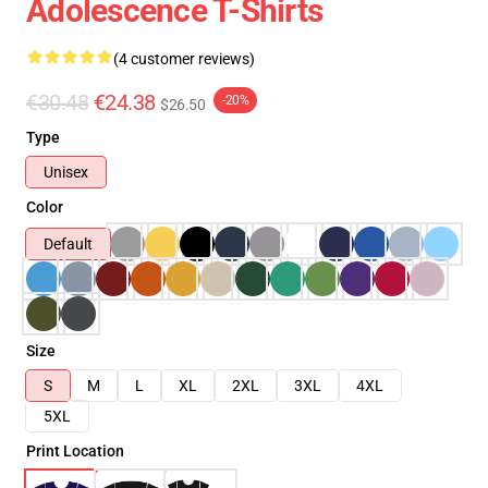
Adolescence T-Shirts
(4 customer reviews)
€30.48
€24.38
-20%
$26.50
Type
Unisex
Color
Default
Size
S
M
L
XL
2XL
3XL
4XL
5XL
Print Location