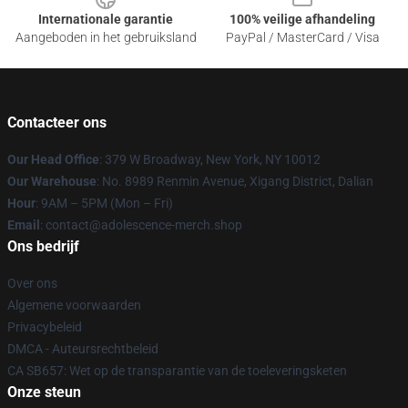
Internationale garantie
100% veilige afhandeling
Aangeboden in het gebruiksland
PayPal / MasterCard / Visa
Contacteer ons
Our Head Office
: 379 W Broadway, New York, NY 10012
Our Warehouse
: No. 8989 Renmin Avenue, Xigang District, Dalian
Hour
: 9AM – 5PM (Mon – Fri)
Email
: contact@adolescence-merch.shop
Ons bedrijf
Over ons
Algemene voorwaarden
Privacybeleid
DMCA - Auteursrechtbeleid
CA SB657: Wet op de transparantie van de toeleveringsketen
Onze steun