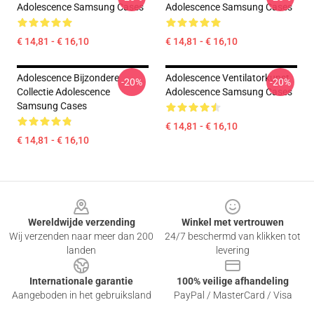
Adolescence Samsung Cases
Adolescence Samsung Cases
€ 14,81 - € 16,10
€ 14,81 - € 16,10
Adolescence Bijzondere
Adolescence Ventilatorkunst
-20%
-20%
Collectie Adolescence
Adolescence Samsung Cases
Samsung Cases
€ 14,81 - € 16,10
€ 14,81 - € 16,10
Footer
Wereldwijde verzending
Winkel met vertrouwen
Wij verzenden naar meer dan 200
24/7 beschermd van klikken tot
landen
levering
Internationale garantie
100% veilige afhandeling
Aangeboden in het gebruiksland
PayPal / MasterCard / Visa