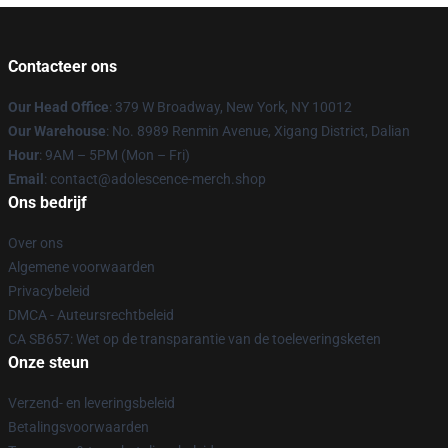
Contacteer ons
Our Head Office
: 379 W Broadway, New York, NY 10012
Our Warehouse
: No. 8989 Renmin Avenue, Xigang District, Dalian
Hour
: 9AM – 5PM (Mon – Fri)
Email
: contact@adolescence-merch.shop
Ons bedrijf
Over ons
Algemene voorwaarden
Privacybeleid
DMCA - Auteursrechtbeleid
CA SB657: Wet op de transparantie van de toeleveringsketen
Onze steun
Verzend- en leveringsbeleid
Betalingsvoorwaarden