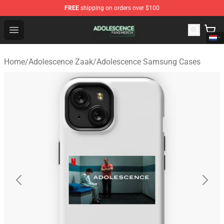
FREE
shipping on orders over $100
Adolescence Shop - Official Adolescence Merchandise St
Open menu
Home
/
Adolescence Zaak
/
Adolescence Samsung Cases