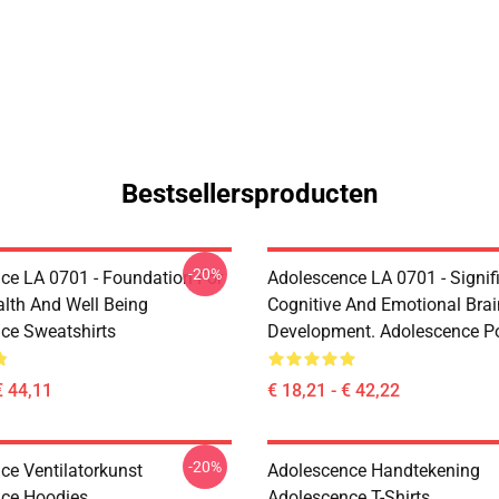
Bestsellersproducten
-20%
ce LA 0701 - Foundation For
Adolescence LA 0701 - Signif
alth And Well Being
Cognitive And Emotional Brai
ce Sweatshirts
Development. Adolescence P
€ 44,11
€ 18,21 - € 42,22
-20%
ce Ventilatorkunst
Adolescence Handtekening
ce Hoodies
Adolescence T-Shirts