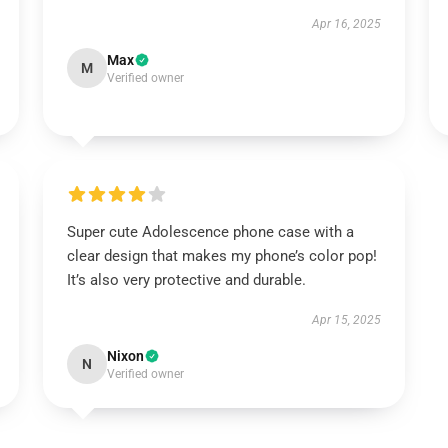
Apr 16, 2025
Max
M
Verified owner
Super cute Adolescence phone case with a
clear design that makes my phone’s color pop!
It’s also very protective and durable.
Apr 15, 2025
Nixon
N
Verified owner