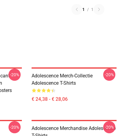
1
/
1
-20%
-20%
icant
Adolescence Merch-Collectie
n
Adolescence T-Shirts
osters
€ 24,38 - € 28,06
-20%
-20%
Adolescence Merchandise Adolescence
T-Shirts