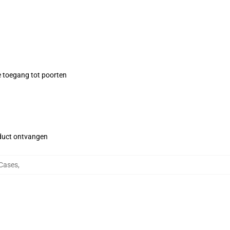
e toegang tot poorten
roduct ontvangen
Cases
,