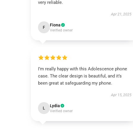
very reliable.
Apr 21, 2025
Fiona
F
Verified owner
I’m really happy with this Adolescence phone
case. The clear design is beautiful, and it’s
been great at safeguarding my phone.
Apr 15, 2025
Lydia
L
Verified owner