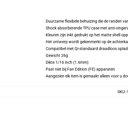
Duurzame flexibele behuizing die de randen va
Shock absorberende TPU case met anti-vinger
Kleuren zijn inkt gedrukt op het matte shell op
Het ontwerp wordt gekenmerkt op de achterkant
Compatibel met Qi-standaard draadloos opla
Gewicht 26g
Dikte 1/16 inch (1.6mm)
Past niet bij Fan Edition (FE) apparaten
Aangezien elk item is gemaakt alleen voor u doo
SKU
: