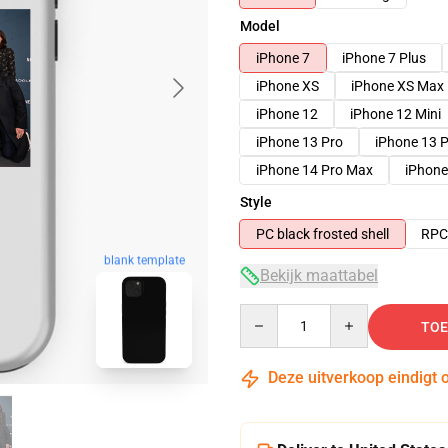
Model
iPhone 7
iPhone 7 Plus
iPhone XS
iPhone XS Max
iPhone 12
iPhone 12 Mini
iPhone 13 Pro
iPhone 13 
iPhone 14 Pro Max
iPhone
Style
PC black frosted shell
RPC 
blank template
Bekijk maattabel
Quantity
TOE
Deze uitverkoop eindigt 