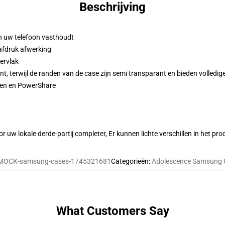
Beschrijving
n uw telefoon vasthoudt
afdruk afwerking
pervlak
, terwijl de randen van de case zijn semi transparant en bieden volledig
den en PowerShare
r uw lokale derde-partij completer, Er kunnen lichte verschillen in het p
MOCK-samsung-cases-1745321681
Categorieën
:
Adolescence Samsung 
What Customers Say