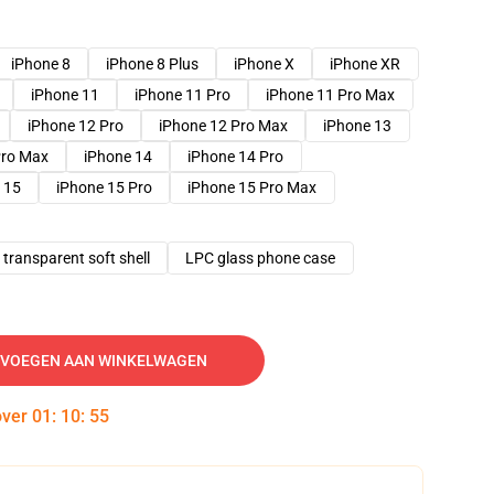
iPhone 8
iPhone 8 Plus
iPhone X
iPhone XR
iPhone 11
iPhone 11 Pro
iPhone 11 Pro Max
iPhone 12 Pro
iPhone 12 Pro Max
iPhone 13
Pro Max
iPhone 14
iPhone 14 Pro
 15
iPhone 15 Pro
iPhone 15 Pro Max
transparent soft shell
LPC glass phone case
VOEGEN AAN WINKELWAGEN
over
01
:
10
:
54