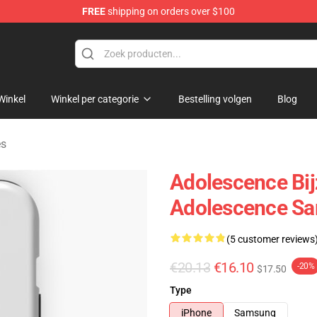
FREE
shipping on orders over $100
Store
Winkel
Winkel per categorie
Bestelling volgen
Blog
es
Adolescence Bij
Adolescence S
(5 customer reviews
€20.13
€16.10
-20%
$17.50
Type
iPhone
Samsung