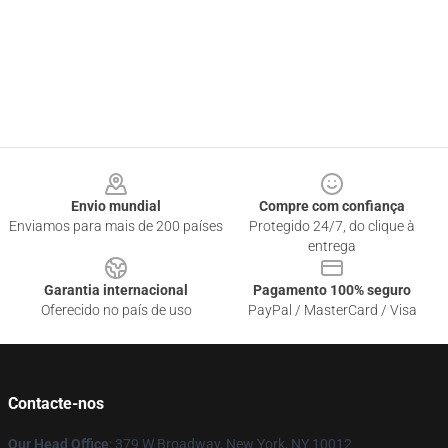
Footer
Envio mundial
Compre com confiança
Enviamos para mais de 200 países
Protegido 24/7, do clique à
entrega
Garantia internacional
Pagamento 100% seguro
Oferecido no país de uso
PayPal / MasterCard / Visa
Contacte-nos
Our Head Office
: 379 W Broadway, New York, NY 10012