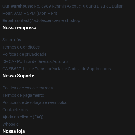
Our Warehouse
: No. 8989 Renmin Avenue, Xigang District, Dalian
Hour
: 9AM – 5PM (Mon – Fri)
Email
: contact@adolescence-merch.shop
Nossa empresa
Sobre nós
Termos e Condições
Políticas de privacidade
DMCA - Política de Direitos Autorais
CA SB657: Lei de Transparência de Cadeia de Suprimentos
Nosso Suporte
Políticas de envio e entrega
Termos de pagamento
Políticas de devolução e reembolso
Contacte-nos
Ajuda ao cliente (FAQ)
Whosale
Nossa loja