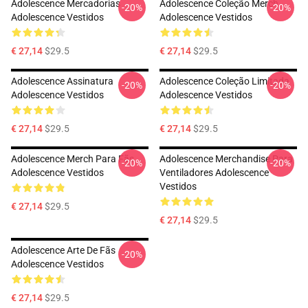
Adolescence Mercadorias
Adolescence Coleção Merch
-20%
-20%
Adolescence Vestidos
Adolescence Vestidos
€ 27,14
$29.5
€ 27,14
$29.5
Adolescence Assinatura
Adolescence Coleção Limitada
-20%
-20%
Adolescence Vestidos
Adolescence Vestidos
€ 27,14
$29.5
€ 27,14
$29.5
Adolescence Merch Para Fãs
Adolescence Merchandise Para
-20%
-20%
Adolescence Vestidos
Ventiladores Adolescence
Vestidos
€ 27,14
$29.5
€ 27,14
$29.5
Adolescence Arte De Fãs
-20%
Adolescence Vestidos
€ 27,14
$29.5