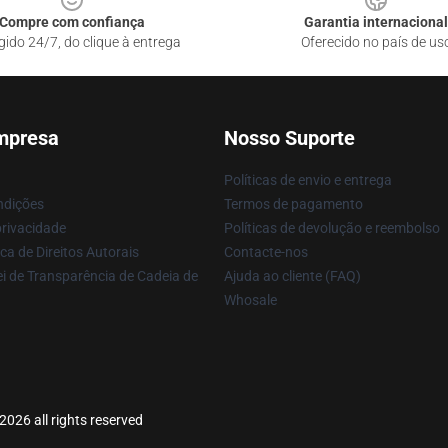
Compre com confiança
Garantia internacional
gido 24/7, do clique à entrega
Oferecido no país de us
mpresa
Nosso Suporte
Políticas de envio e entrega
ndições
Termos de pagamento
privacidade
Políticas de devolução e reembolso
ca de Direitos Autorais
Contacte-nos
i de Transparência de Cadeia de
Ajuda ao cliente (FAQ)
Whosale
026 all rights reserved