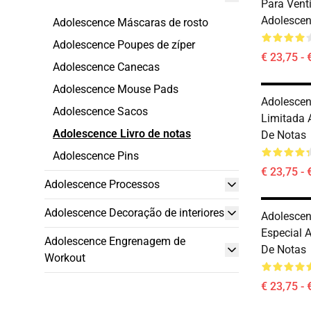
Para Vent
Adolescen
Adolescence Máscaras de rosto
Adolescence Poupes de zíper
€ 23,75 - 
Adolescence Canecas
Adolescence Mouse Pads
Adolescen
Adolescence Sacos
Limitada 
Adolescence Livro de notas
De Notas
Adolescence Pins
€ 23,75 - 
Adolescence Processos
Adolescence Decoração de interiores
Adolescen
Especial 
Adolescence Engrenagem de
De Notas
Workout
€ 23,75 - 