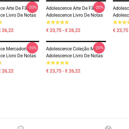
-20%
-20%
ce Arte De Fãs
Adolescence Arte De Fãs
Adolesc
ce Livro De Notas
Adolescence Livro De Notas
Adolesc
€ 26,22
€ 23,75 - € 26,22
€ 23,75 
-20%
-20%
ce Mercadorias
Adolescence Coleção Merch
ce Livro De Notas
Adolescence Livro De Notas
€ 26,22
€ 23,75 - € 26,22