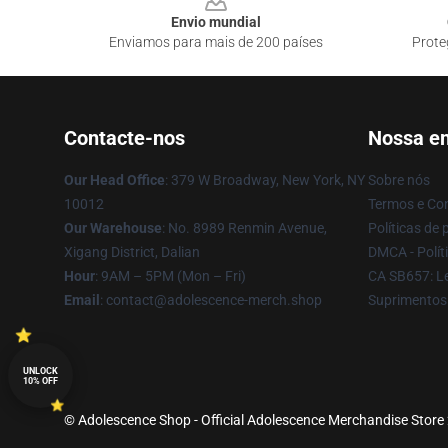
Envio mundial
Enviamos para mais de 200 países
Prote
Contacte-nos
Nossa e
Our Head Office
: 379 W Broadway, New York, NY
Sobre nós
10012
Termos e Co
Our Warehouse
: No. 8989 Renmin Avenue,
Políticas de 
Xigang District, Dalian
DMCA - Políti
Hour
: 9AM – 5PM (Mon – Fri)
CA SB657: Le
Email
: contact@adolescence-merch.shop
Suprimentos
UNLOCK
10% OFF
© Adolescence Shop - Official Adolescence Merchandise Store 2