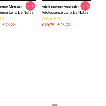
-20%
-20%
ence Mercadorias
Adolescence Assinatura
ence Livro De Notas
Adolescence Livro De Notas
- € 26,22
€ 23,75 - € 26,22