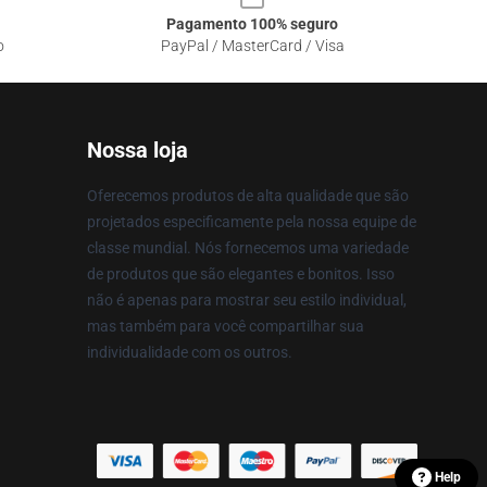
Pagamento 100% seguro
o
PayPal / MasterCard / Visa
Nossa loja
Oferecemos produtos de alta qualidade que são
projetados especificamente pela nossa equipe de
classe mundial. Nós fornecemos uma variedade
de produtos que são elegantes e bonitos. Isso
não é apenas para mostrar seu estilo individual,
mas também para você compartilhar sua
individualidade com os outros.
Help