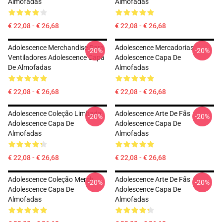
Almofadas
Almofadas
€ 22,08 - € 26,68
€ 22,08 - € 26,68
Adolescence Merchandise Para
Adolescence Mercadorias
-20%
-20%
Ventiladores Adolescence Capa
Adolescence Capa De
De Almofadas
Almofadas
€ 22,08 - € 26,68
€ 22,08 - € 26,68
Adolescence Coleção Limitada
Adolescence Arte De Fãs
-20%
-20%
Adolescence Capa De
Adolescence Capa De
Almofadas
Almofadas
€ 22,08 - € 26,68
€ 22,08 - € 26,68
Adolescence Coleção Merch
Adolescence Arte De Fãs
-20%
-20%
Adolescence Capa De
Adolescence Capa De
Almofadas
Almofadas