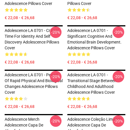
Adolescence Pillows Cover
Pillows Cover
€ 22,08 - € 26,68
€ 22,08 - € 26,68
Adolescence LA 0701 - Critical
Adolescence LA 0701 -
-20%
-20%
Time For Identity And Self
Significant Cognitive And
Discovery Adolescence Pillows
Emotional Brain Development.
Cover
Adolescence Pillows Cover
€ 22,08 - € 26,68
€ 22,08 - € 26,68
Adolescence LA 0701 - Period
Adolescence LA 0701 -
-20%
-20%
Of Rapid Physical And Biological
Transitional Stage Between
Changes Adolescence Pillows
Childhood And Adulthood
Cover
Adolescence Pillows Cover
€ 22,08 - € 26,68
€ 22,08 - € 26,68
Adolescence Merch
Adolescence Coleção Limitada
-20%
-20%
Adolescence Capa De
Adolescence Capa De