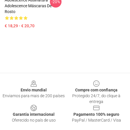
Adolescence Assinatura
-20%
Adolescence Máscaras De
Rosto
€ 18,29 - € 20,70
Footer
Envio mundial
Compre com confiança
Enviamos para mais de 200 países
Protegido 24/7, do clique à
entrega
Garantia internacional
Pagamento 100% seguro
Oferecido no país de uso
PayPal / MasterCard / Visa