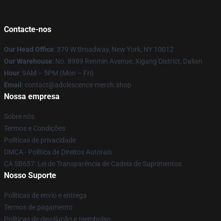
Contacte-nos
Our Head Office
: 379 W Broadway, New York, NY 10012
Our Warehouse
: No. 8989 Renmin Avenue, Xigang District, Dalian
Hour
: 9AM – 5PM (Mon – Fri)
Email
: contact@adolescence-merch.shop
Nossa empresa
Sobre nós
Termos e Condições
Políticas de privacidade
DMCA - Política de Direitos Autorais
CA SB657: Lei de Transparência de Cadeia de Suprimentos
Nosso Suporte
Políticas de envio e entrega
Termos de pagamento
Políticas de devolução e reembolso