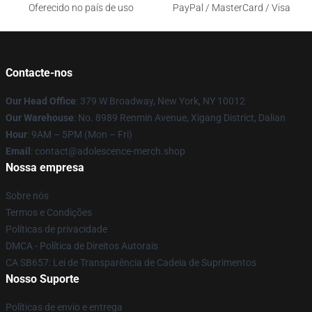
Oferecido no país de uso
PayPal / MasterCard / Visa
Contacte-nos
Our Head Office
: 379 W Broadway, New York, NY 10012
Our Warehouse
: No. 8989 Renmin Avenue, Xigang District, Dalian
Hour
: 9AM – 5PM (Mon – Fri)
Email
: contact@adolescence-merch.shop
Nossa empresa
Sobre nós
Termos e Condições
Políticas de privacidade
DMCA - Política de Direitos Autorais
CA SB657: Lei de Transparência de Cadeia de Suprimentos
Nosso Suporte
Políticas de envio e entrega