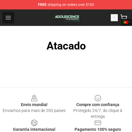
FREE
shipping on orders over $100
Adolescence Shop - Official Adolescence Merchandise St
Open menu
Atacado
Footer
Envio mundial
Compre com confiança
Enviamos para mais de 200 países
Protegido 24/7, do clique à
entrega
Garantia internacional
Pagamento 100% seguro