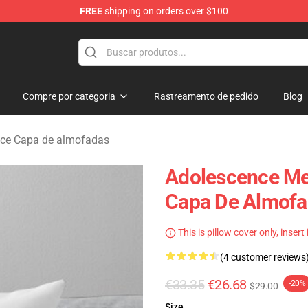
FREE
shipping on orders over $100
Store
Compre por categoria
Rastreamento de pedido
Blog
ce Capa de almofadas
Adolescence Me
Capa De Almofa
This is pillow cover only, insert
(4 customer reviews
€33.35
€26.68
-20%
$29.00
Size