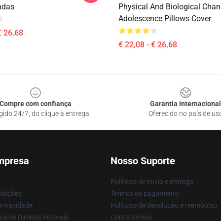
adas
Physical And Biological Cha
Adolescence Pillows Cover
€ 26,68
€ 22,08 - € 26,68
Compre com confiança
Garantia internacional
gido 24/7, do clique à entrega
Oferecido no país de us
mpresa
Nosso Suporte
Políticas de envio e entrega
ndições
Termos de pagamento
privacidade
Políticas de devolução e reembolso
ca de Direitos Autorais
Contacte-nos