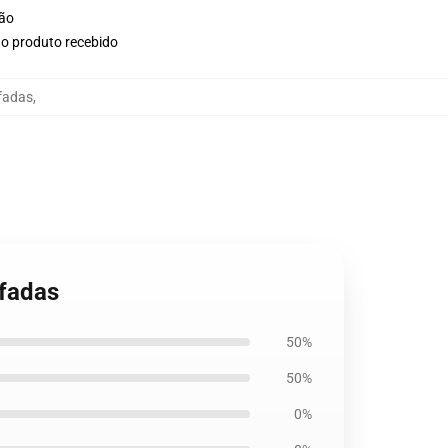
ção
no produto recebido
fadas
,
ofadas
50%
50%
0%