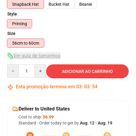
Snapback Hat
Bucket Hat
Beanie
Style
Printing
Size
56cm to 60cm
Ver guia de tamanhos
Quantity
ADICIONAR AO CARRINHO
Esta promoção termina em
03
:
03
:
53
Deliver to United States
Cost to ship:
$6.99
Standard - Order today to get by
Aug. 12 - Aug. 19