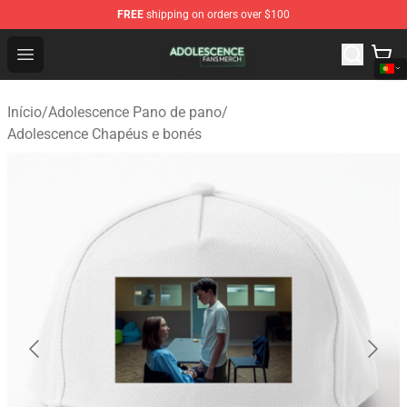
FREE
shipping on orders over $100
Adolescence Shop - Official Adolescence Merchandise St
Open menu
Início
/
Adolescence Pano de pano
/
Adolescence Chapéus e bonés