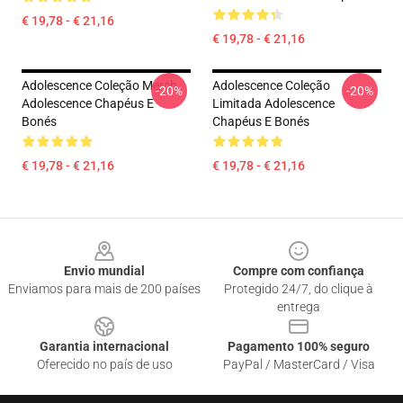
€ 19,78 - € 21,16
€ 19,78 - € 21,16
Adolescence Coleção Merch
Adolescence Coleção
-20%
-20%
Adolescence Chapéus E
Limitada Adolescence
Bonés
Chapéus E Bonés
€ 19,78 - € 21,16
€ 19,78 - € 21,16
Footer
Envio mundial
Compre com confiança
Enviamos para mais de 200 países
Protegido 24/7, do clique à
entrega
Garantia internacional
Pagamento 100% seguro
Oferecido no país de uso
PayPal / MasterCard / Visa