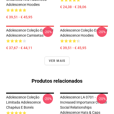
Adolescence Hoodies
€ 24,38 - € 28,06
€ 39,51 - € 45,95
Adolescence Coleção Especial
Adolescence Coleção Especial
-20%
-20%
Adolescence Camisetas
Adolescence Hoodies
€ 37,67 - € 44,11
€ 39,51 - € 45,95
VER MAIS
Produtos relacionados
Adolescence Coleção
Adolescence LA 0701 -
-20%
-20%
Limitada Adolescence
Increased Importance Of Peer
Chapéus E Bonés
Social Relationships
Adolescence Hats & Caps