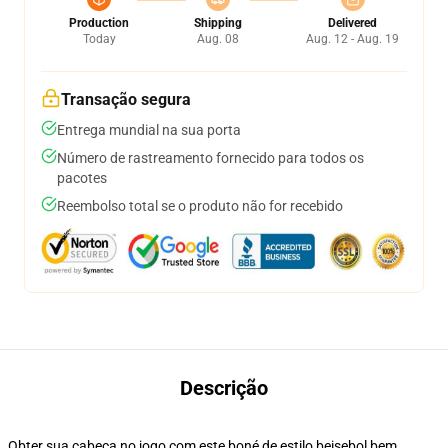
Production
Shipping
Delivered
Today
Aug. 08
Aug. 12 - Aug. 19
Transação segura
Entrega mundial na sua porta
Número de rastreamento fornecido para todos os
pacotes
Reembolso total se o produto não for recebido
Descrição
Obter sua cabeça no jogo com este boné de estilo beisebol bem