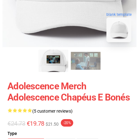
blank template
Adolescence Merch
Adolescence Chapéus E Bonés
(5 customer reviews)
€24.73
€19.78
-20%
$21.50
Type