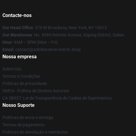
Contacte-nos
Our Head Office
: 379 W Broadway, New York, NY 10012
Our Warehouse
: No. 8989 Renmin Avenue, Xigang District, Dalian
Hour
: 9AM – 5PM (Mon – Fri)
Email
: contact@adolescence-merch.shop
Nossa empresa
Sobre nós
Termos e Condições
Políticas de privacidade
DMCA - Política de Direitos Autorais
CA SB657: Lei de Transparência de Cadeia de Suprimentos
Nosso Suporte
Políticas de envio e entrega
Termos de pagamento
Políticas de devolução e reembolso