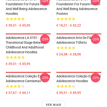
-20%
-20%
Foundation For Future Health
Foundation For Future Health
And Well Being Adolescence
And Well Being Adolescence
Hoodies
Posters
€ 39,51 - € 45,95
€ 18,21 - € 42,22
Adolescence LA 0701 -
Adolescence Arte De Fãs
-20%
-20%
Transitional Stage Between
Adolescence T-Shirts
Childhood And Adulthood
Adolescence Hoodies
€ 24,38 - € 28,06
€ 39,51 - € 45,95
Adolescence Coleção Especial
Adolescence Coleção Especial
-20%
-20%
Adolescence Camisetas
Adolescence Hoodies
€ 37,67 - € 44,11
€ 39,51 - € 45,95
VER MAIS