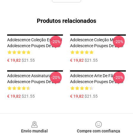
Produtos relacionados
Adolescence Coleção Especial
Adolescence Coleção Merch
-20%
-20%
Adolescence Poupes De Zíper
Adolescence Poupes De Zíper
€ 19,82
$21.55
€ 19,82
$21.55
Adolescence Assinatura
Adolescence Arte De Fãs
-20%
-20%
Adolescence Poupes De Zíper
Adolescence Poupes De Zíper
€ 19,82
$21.55
€ 19,82
$21.55
Footer
Envio mundial
Compre com confiança