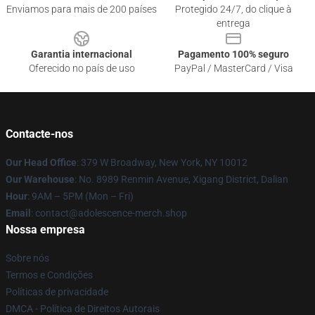
Enviamos para mais de 200 países
Protegido 24/7, do clique à
entrega
Garantia internacional
Pagamento 100% seguro
Oferecido no país de uso
PayPal / MasterCard / Visa
Contacte-nos
Our Head Office
: 379 W Broadway, New York, NY 10012
Our Warehouse
: No. 8989 Renmin Avenue, Xigang District, Dalian
Hour
: 9AM – 5PM (Mon – Fri)
Email
: contact@adolescence-merch.shop
Nossa empresa
Sobre nós
Termos e Condições
Políticas de privacidade
DMCA - Política de Direitos Autorais