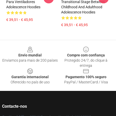
Para Ventiladores
Transitional Stage Between
Adolescence Hoodies
Childhood And Adulthood
Adolescence Hoodies
€ 39,51 - € 45,95
€ 39,51 - € 45,95
Footer
Envio mundial
Compre com confiança
Enviamos para mais de 200 países
Protegido 24/7, do clique à
entrega
Garantia internacional
Pagamento 100% seguro
Oferecido no país de uso
PayPal / MasterCard / Visa
Contacte-nos