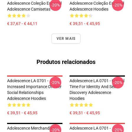
Adolescence Coleção Especial
Adolescence Coleção Especial
-20%
-20%
Adolescence Camisetas
Adolescence Hoodies
€ 37,67 - € 44,11
€ 39,51 - € 45,95
VER MAIS
Produtos relacionados
Adolescence LA 0701 -
Adolescence LA 0701 - Critical
-20%
-20%
Increased Importance Of Peer
Time For Identity And Self
Social Relationships
Discovery Adolescence
Adolescence Hoodies
Hoodies
€ 39,51 - € 45,95
€ 39,51 - € 45,95
Adolescence Merchandise
Adolescence LA 0701 -
-20%
-20%