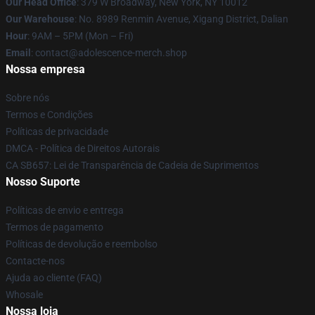
Our Head Office
: 379 W Broadway, New York, NY 10012
Our Warehouse
: No. 8989 Renmin Avenue, Xigang District, Dalian
Hour
: 9AM – 5PM (Mon – Fri)
Email
: contact@adolescence-merch.shop
Nossa empresa
Sobre nós
Termos e Condições
Políticas de privacidade
DMCA - Política de Direitos Autorais
CA SB657: Lei de Transparência de Cadeia de Suprimentos
Nosso Suporte
Políticas de envio e entrega
Termos de pagamento
Políticas de devolução e reembolso
Contacte-nos
Ajuda ao cliente (FAQ)
Whosale
Nossa loja