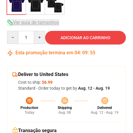
Ver guia de tamanhos
Quantity
ADICIONAR AO CARRINHO
Esta promoção termina em
04
:
09
:
54
Deliver to United States
Cost to ship:
$6.99
Standard - Order today to get by
Aug. 12 - Aug. 19
Production
Shipping
Delivered
Today
Aug. 08
Aug. 12 - Aug. 19
Transação segura