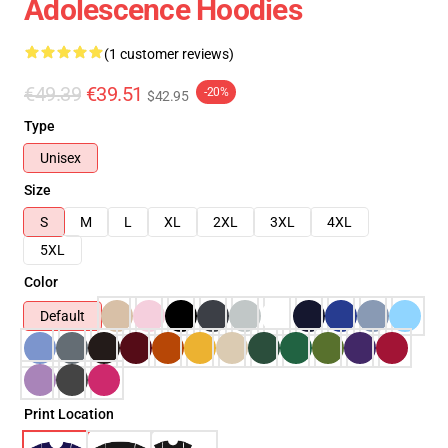
Adolescence Hoodies
(1 customer reviews)
€49.39
€39.51
-20%
$42.95
Type
Unisex
Size
S
M
L
XL
2XL
3XL
4XL
5XL
Color
Default
Print Location