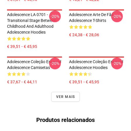
Adolescence LA 0701 -
Adolescence Arte De Fãs
-20%
-20%
Transitional Stage Between
Adolescence T-Shirts
Childhood And Adulthood
Adolescence Hoodies
€ 24,38 - € 28,06
€ 39,51 - € 45,95
Adolescence Coleção Especial
Adolescence Coleção Especial
-20%
-20%
Adolescence Camisetas
Adolescence Hoodies
€ 37,67 - € 44,11
€ 39,51 - € 45,95
VER MAIS
Produtos relacionados