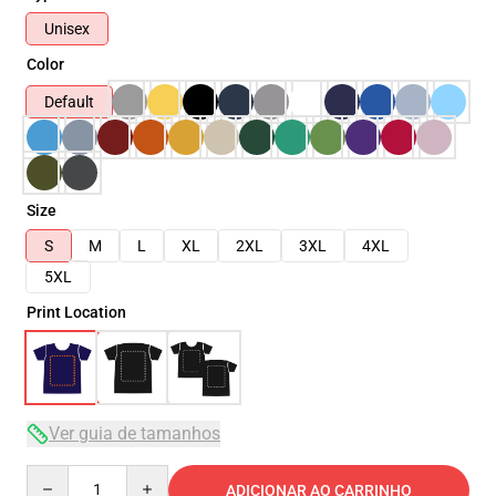
Unisex
Color
Default
Size
S
M
L
XL
2XL
3XL
4XL
5XL
Print Location
Ver guia de tamanhos
Quantity
ADICIONAR AO CARRINHO