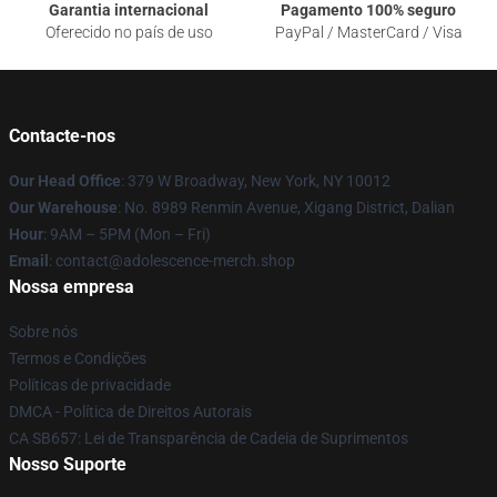
Garantia internacional
Pagamento 100% seguro
Oferecido no país de uso
PayPal / MasterCard / Visa
Contacte-nos
Our Head Office
: 379 W Broadway, New York, NY 10012
Our Warehouse
: No. 8989 Renmin Avenue, Xigang District, Dalian
Hour
: 9AM – 5PM (Mon – Fri)
Email
: contact@adolescence-merch.shop
Nossa empresa
Sobre nós
Termos e Condições
Políticas de privacidade
DMCA - Política de Direitos Autorais
CA SB657: Lei de Transparência de Cadeia de Suprimentos
Nosso Suporte