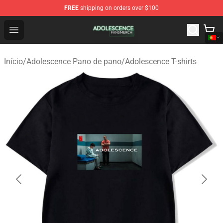
FREE
shipping on orders over $100
Adolescence Shop - Official Adolescence Merchandise St
Open menu
Início
/
Adolescence Pano de pano
/
Adolescence T-shirts