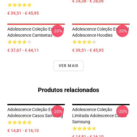
€ 24,38 - € 28,06
€ 39,51 - € 45,95
Adolescence Coleção Especial
Adolescence Coleção Especial
-20%
-20%
Adolescence Camisetas
Adolescence Hoodies
€ 37,67 - € 44,11
€ 39,51 - € 45,95
VER MAIS
Produtos relacionados
Adolescence Coleção Especial
Adolescence Coleção
-20%
-20%
Adolescence Casos Samsung
Limitada Adolescence Casos
Samsung
€ 14,81 - € 16,10
€ 14,81 - € 16,10