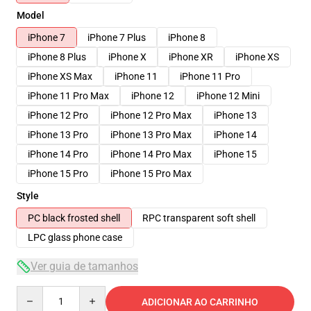
Model
iPhone 7
iPhone 7 Plus
iPhone 8
iPhone 8 Plus
iPhone X
iPhone XR
iPhone XS
iPhone XS Max
iPhone 11
iPhone 11 Pro
iPhone 11 Pro Max
iPhone 12
iPhone 12 Mini
iPhone 12 Pro
iPhone 12 Pro Max
iPhone 13
iPhone 13 Pro
iPhone 13 Pro Max
iPhone 14
iPhone 14 Pro
iPhone 14 Pro Max
iPhone 15
iPhone 15 Pro
iPhone 15 Pro Max
Style
PC black frosted shell
RPC transparent soft shell
LPC glass phone case
Ver guia de tamanhos
Quantity
ADICIONAR AO CARRINHO