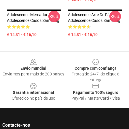
Adolescence Mercadorias
Adolescence Arte De Fãs
-20%
-20%
Adolescence Casos Samsung
Adolescence Casos Samsung
€ 14,81 - € 16,10
€ 14,81 - € 16,10
Footer
Envio mundial
Compre com confiança
Enviamos para mais de 200 países
Protegido 24/7, do clique à
entrega
Garantia internacional
Pagamento 100% seguro
Oferecido no país de uso
PayPal / MasterCard / Visa
Contacte-nos