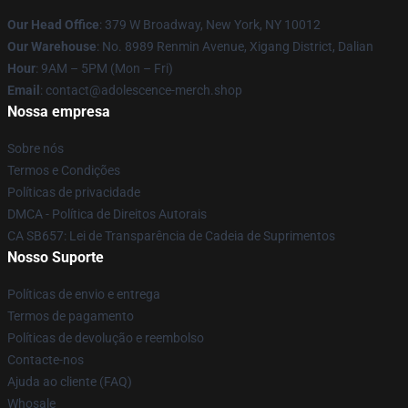
Our Head Office
: 379 W Broadway, New York, NY 10012
Our Warehouse
: No. 8989 Renmin Avenue, Xigang District, Dalian
Hour
: 9AM – 5PM (Mon – Fri)
Email
: contact@adolescence-merch.shop
Nossa empresa
Sobre nós
Termos e Condições
Políticas de privacidade
DMCA - Política de Direitos Autorais
CA SB657: Lei de Transparência de Cadeia de Suprimentos
Nosso Suporte
Políticas de envio e entrega
Termos de pagamento
Políticas de devolução e reembolso
Contacte-nos
Ajuda ao cliente (FAQ)
Whosale