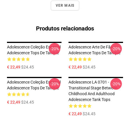
VER MAIS
Produtos relacionados
Adolescence Coleção Especial
Adolescence Arte De Fãs
-20%
-20%
Adolescence Tops De Tanque
Adolescence Tops De Tanque
€ 22,49
$24.45
€ 22,49
$24.45
Adolescence Coleção Especial
Adolescence LA 0701 -
-20%
-20%
Adolescence Tops De Tanque
Transitional Stage Between
Childhood And Adulthood
Adolescence Tank Tops
€ 22,49
$24.45
€ 22,49
$24.45