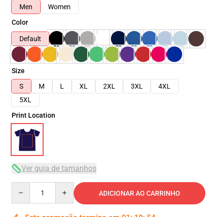
Men
Women
Color
Default
Size
S
M
L
XL
2XL
3XL
4XL
5XL
Print Location
Ver guia de tamanhos
Quantity
ADICIONAR AO CARRINHO