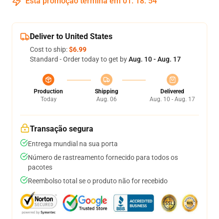
Esta promoção termina em
01
:
18
:
54
Deliver to United States
Cost to ship:
$6.99
Standard - Order today to get by
Aug. 10 - Aug. 17
Production
Shipping
Delivered
Today
Aug. 06
Aug. 10 - Aug. 17
Transação segura
Entrega mundial na sua porta
Número de rastreamento fornecido para todos os
pacotes
Reembolso total se o produto não for recebido