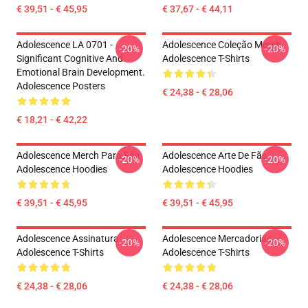
€ 39,51 - € 45,95
€ 37,67 - € 44,11
Adolescence LA 0701 -
Adolescence Coleção Merch
-20%
-20%
Significant Cognitive And
Adolescence T-Shirts
Emotional Brain Development.
Adolescence Posters
€ 24,38 - € 28,06
€ 18,21 - € 42,22
Adolescence Merch Para Fãs
Adolescence Arte De Fãs
-20%
-20%
Adolescence Hoodies
Adolescence Hoodies
€ 39,51 - € 45,95
€ 39,51 - € 45,95
Adolescence Assinatura
Adolescence Mercadorias
-20%
-20%
Adolescence T-Shirts
Adolescence T-Shirts
€ 24,38 - € 28,06
€ 24,38 - € 28,06